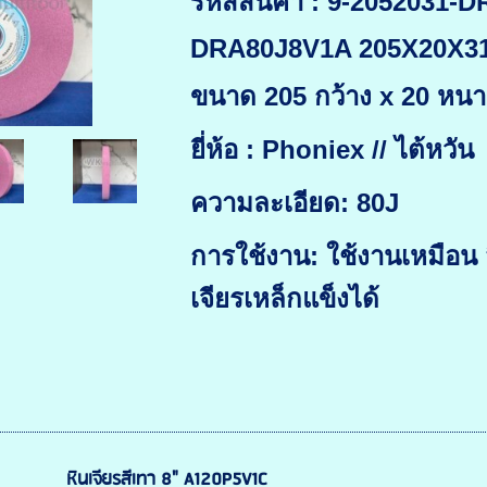
รหัสสินค้า : 9-2052031-
DRA80J8V1A 205X20X31
ขนาด 205 กว้าง x 20 หนา 
ยี่ห้อ : Phoniex // ไต้หวัน
ความละเอียด: 80J
การใช้งาน: ใช้งานเหมือน
เจียรเหล็กแข็งได้
หินเจียรสีเทา 8" A120P5V1C