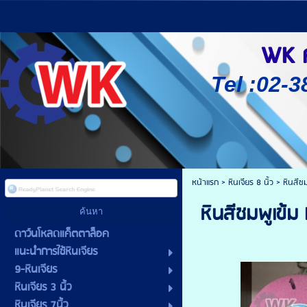
WK ศู
Tel :02-3
หน้าแรก
>
หินเจียร 8 นิ้ว
>
หินสีช
หินสีชมพูเข้
ดาว์นโหลดแค็ตตาล็อค
แนะนำการใช้หินเจียร
9-หินเจียร
หินเจียร 3 นิ้ว
หินเจียร 7นิ้ว