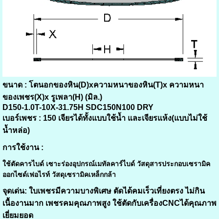
ขนาด :
โตนอกของหิน(D)xความหนาของหิน(T)x ความหนา
ของเพชร(X)x รูเพลา(H) (มิล.)
D150-1.0T-10X-31.75H SDC150N100 DRY
เบอร์เพชร :
150 เจียรได้ทั้งแบบใช้น้ำ และเจียรแห้ง(แบบไม่ใช้
น้ำหล่อ)
การใช้งาน :
ใช้ตัดคารไบด์ เซาะร่องอุปกรณ์เมทัลคาร์ไบด์ วัสดุสารประกอบเซรามิค
ออกไซด์เฟอไรท์ วัสดุเซรามิคเหล็กกล้า
จุดเด่น:
ใบเพชรมีความบางพิเศษ ตัดได้คมเร็วเที่ยงตรง ไม่กิน
เนื้องานมาก เพชรคมคุณภาพสูง ใช้ตัดกับเครื่องCNCได้คุณภาพ
เยี่ยมยอด