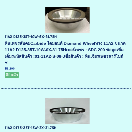
11A2 D125-35T-10W-6X-31.75H
หินเพชรลับคมCarbide ไดมอนด์ Diamond Wheelทรง 11A2 ขนาด
11A2 D125-35T-10W-6X-31.75Hเบอร์เพชร : SDC 200 ข้อมูลเพิ่ม
เติ่มระหัสสินค้า :01-11A2-S-08-Jชื่อสินค้า : หินเจียรเพชรคาร์ไบด์
ช...
฿6,200
มีสินค้า
11A2 D175-25T-15W-3X-31.75H