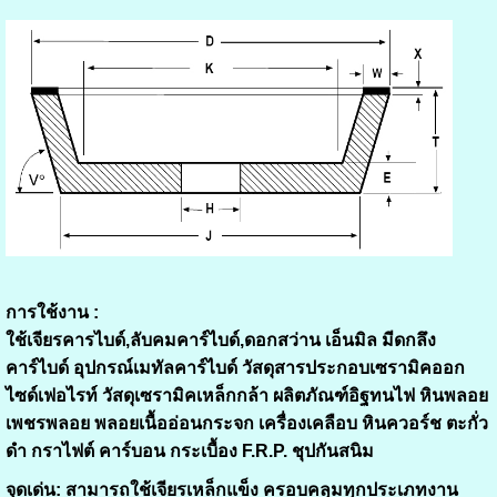
การใช้งาน :
ใช้เจียรคารไบด์,ลับคมคาร์ไบด์,ดอกสว่าน เอ็นมิล มีดกลึง
คาร์ไบด์ อุปกรณ์เมทัลคาร์ไบด์ วัสดุสารประกอบเซรามิคออก
ไซด์เฟอไรท์ วัสดุเซรามิคเหล็กกล้า ผลิตภัณฑ์อิฐทนไฟ หินพลอย
เพชรพลอย พลอยเนื้ออ่อนกระจก เครื่องเคลือบ หินควอร์ช ตะกั่ว
ดำ กราไฟต์ คาร์บอน กระเบื้อง F.R.P. ชุปกันสนิม
จุดเด่น:
สามารถใช้เจียรเหล็กแข็ง ครอบคลุมทุกประเภทงาน