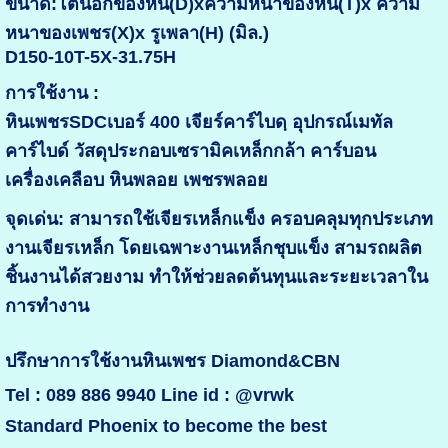
ขนาด:โตนอกของหิน(D)xความหนาของหิน(T)x ความ
หนาของเพชร(X)x รูเพลา(H) (มิล.)
D150-10T-5X-31.75H
การใช้งาน :
หินเพชรSDCเบอร์ 400 เจียร์คาร์ไบดฺ อุปกรณ์เมทัล
คาร์ไบด์ วัสดุประกอบเซรามิคเหล็กกล้า คาร์บอน
เครื่องเคลือบ หินพลอย เพชรพลอย
จุดเด่น: สามารถใช้เจียรเหล็กแข็ง ครอบคลุมทุกประเภท
งานเจียรเหล็ก โดยเฉพาะงานเหล็กชุบแข็ง สามรถผลิต
ชิ้นงานได้สวยงาม ทำให้ช่วยลดต้นทุนและระยะเวลาใน
การทำงาน
ปรึกษาการใช้งานหินเพชร Diamond&CBN
Tel : 089 886 9940 Line id : @vrwk
Standard Phoenix to become the best