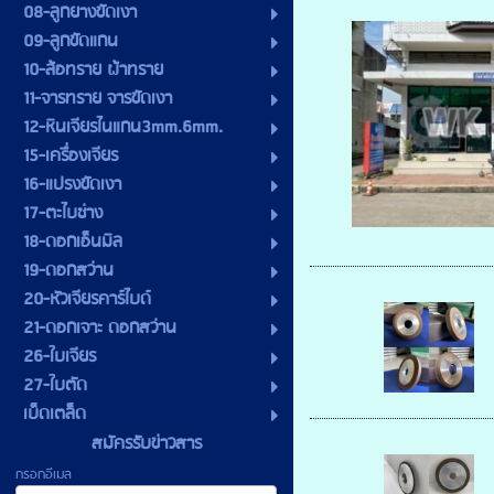
08-ลูกยางขัดเงา
09-ลูกขัดแกน
10-ล้อทราย ผ้าทราย
11-จารทราย จารขัดเงา
12-หินเจียรไนแกน3mm.6mm.
15-เครื่องเจียร
16-แปรงขัดเงา
17-ตะไบช่าง
18-ดอกเอ็นมิล
19-ดอกสว่าน
20-หัวเจียรคาร์ไบด์
21-ดอกเจาะ ดอกสว่าน
26-ใบเจียร
27-ใบตัด
เบ็ดเตล็ด
สมัครรับข่าวสาร
กรอกอีเมล