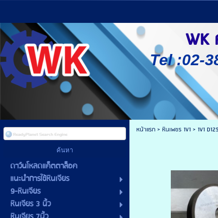
WK ศู
Tel :02-3
หน้าแรก
>
หินเพชร 1V1
>
1V1 D1
ดาว์นโหลดแค็ตตาล็อค
แนะนำการใช้หินเจียร
9-หินเจียร
หินเจียร 3 นิ้ว
หินเจียร 7นิ้ว