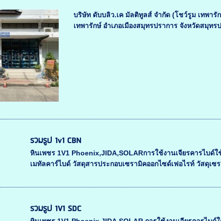
บริษัท ดับบลิว.เค มัลติทูลส์ จำกัด (โชว์รูม เทพา
เทพารักษ์ อำเภอเมืองสมุทรปราการ จังหวัดสมุทร
รวมรูป 1v1 CBN
หินเพชร 1V1 Phoenix,JIDA,SOLARการใช้งานเจียรคารไบด์ใช้งา
เมทัลคาร์ไบด์ วัสดุสารประกอบเซรามิคออกไซด์เฟอไรท์ วัสดุเซรา
รวมรูป 1V1 SDC
หินเพชร 1V1 Phoenix,JIDA,SOLAR การใช้งานเจียรคารไบด์ใช้งา