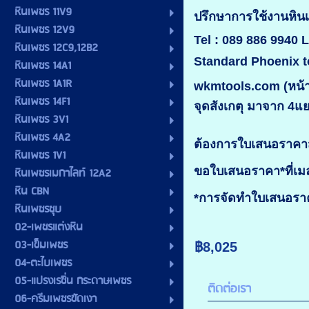
หินเพชร 11V9
ปรึกษาการใช้งานห
หินเพชร 12V9
Tel : 089 886 9940 
หินเพชร 12C9,12B2
Standard Phoenix t
หินเพชร 14A1
หินเพชร 1A1R
wkmtools.com (หน้าร
หินเพชร 14F1
จุดสังเกตุ มาจาก 4แ
หินเพชร 3V1
หินเพชร 4A2
ต้องการใบเสนอราคาส
หินเพชร 1V1
ขอใบเสนอราคา*ที่เ
หินเพชรเมกาไลท์ 12A2
หิน CBN
*การจัดทำใบเสนอราคา
หินเพชรชุบ
02-เพชรแต่งหิน
03-เข็มเพชร
฿8,025
04-ตะไบเพชร
05-แปรงเรซิ่น กระดาษเพชร
ติดต่อเรา
06-ครีมเพชรขัดเงา