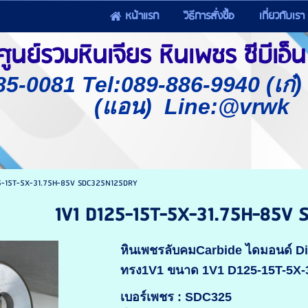
หน้าแรก
วิธีการสั่งซื้อ
เกี่ยวกับเรา
นย์รวมหินเจียร หินเพชร ซีบีเอ็น 
85-0081 Tel:089-886-9940 (เก๋
(แอน) Line:@vrwk
25-15T-5X-31.75H-85V SDC325N125DRY
1V1 D125-15T-5X-31.75H-85V
หินเพชรลับคมCarbide ไดมอนด์ 
ทรง1V1 ขนาด 1V1 D125-15T-5X
เบอร์เพชร : SDC325