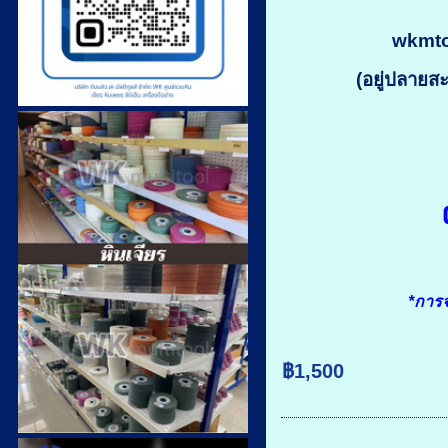
wkmtoo
(อยู่ปลายสะ
*การจ
฿1,500