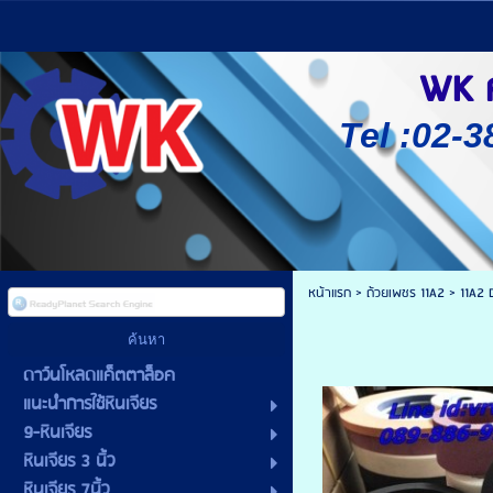
WK ศู
Tel :02-3
หน้าแรก
>
ถ้วยเพชร 11A2
>
11A2
ดาว์นโหลดแค็ตตาล็อค
แนะนำการใช้หินเจียร
9-หินเจียร
หินเจียร 3 นิ้ว
หินเจียร 7นิ้ว