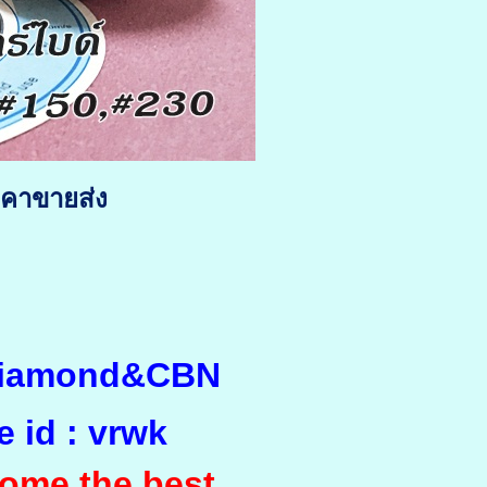
คาขายส่ง
 Diamond&CBN
e id : vrwk
ome the best