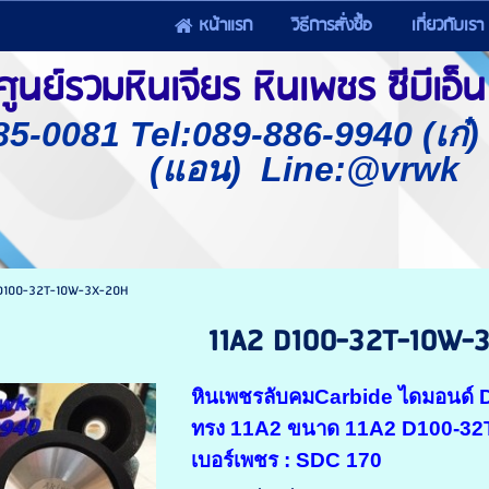
หน้าแรก
วิธีการสั่งซื้อ
เกี่ยวกับเรา
นย์รวมหินเจียร หินเพชร ซีบีเอ็น 
85-0081 Tel:089-886-9940 (เก๋
(แอน) Line:@vrwk
 D100-32T-10W-3X-20H
11A2 D100-32T-10W-
หินเพชรลับคมCarbide ไดมอนด์
ทรง 11A2 ขนาด 11A2 D100-32
เบอร์เพชร : SDC 170