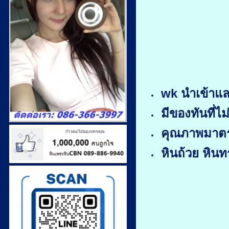
wk นำเข้าแ
มีของทันที่ไม
คุณภาพมาตร
หินถ้วย หินท