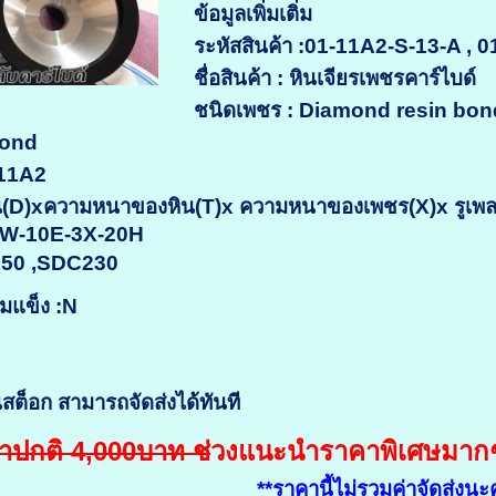
ข้อมูลเพิ่มเติ่ม
ระหัสสินค้า :01-11A2-S-13-A ,
0
ชื่อสินค้า : หินเจียรเพชรคาร์ไบด์
ชนิดเพชร : Diamond resin bon
bond
 11A2
D)xความหนาของหิน(T)x ความหนาของเพชร(X)x รูเพลา(
0W-10E-3X-20H
150 ,SDC230
มแข็ง :N
สต็อก สามารถจัดส่งได้ทันที
าปกติ 4,000บาท ช่
วงแนะนำราคาพิเศษมากๆ 
**ราคานี้ไม่รวมค่าจัดส่งนะ