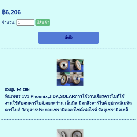
฿6,206
จำนวน:
มีสินค้า
รวมรูป 1v1 CBN
หินเพชร 1V1 Phoenix,JIDA,SOLARการใช้งานเจียรคารไบด์ใช้
งานใช้ลับคมคาร์ไบด์,ดอกสว่าน เอ็นมิล มีดกลึงคาร์ไบด์ อุปกรณ์เมทัล
คาร์ไบด์ วัสดุสารประกอบเซรามิคออกไซด์เฟอไรท์ วัสดุเซรามิคเหล็...