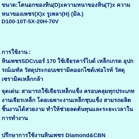
ขนาด:โตนอกของหิน(D)xความหนาของหิน(T)x ความ
หนาของเพชร(X)x รูเพลา(H) (มิล.)
D100-10T-5X-20H-70V
การใช้งาน :
หินเพชรSDCเบอร์ 170 ใช้เจียรคาร์ไบด์ เหล็กเกรด อุปก
รณ์เมทัล วัสดุประกอบเซรามิคออกไซด์เฟอไรท์ วัสดุ
เซรามิคเหล็กกล้า
จุดเด่น: สามารถใช้เจียรเหล็กแข็ง ครอบคลุมทุกประเภท
งานเจียรเหล็ก โดยเฉพาะงานเหล็กชุบแข็ง สามรถผลิต
ชิ้นงานได้สวยงาม ทำให้ช่วยลดต้นทุนและระยะเวลาใน
การทำงาน
ปรึกษาการใช้งานหินเพชร Diamond&CBN