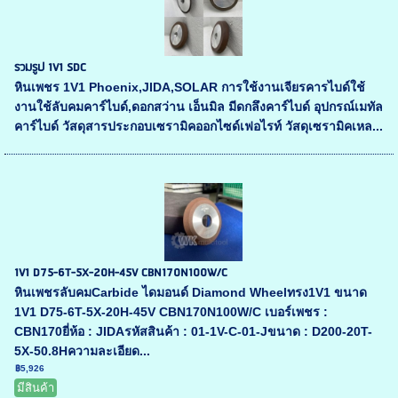
รวมรูป 1V1 SDC
หินเพชร 1V1 Phoenix,JIDA,SOLAR การใช้งานเจียรคารไบด์ใช้
งานใช้ลับคมคาร์ไบด์,ดอกสว่าน เอ็นมิล มีดกลึงคาร์ไบด์ อุปกรณ์เมทัล
คาร์ไบด์ วัสดุสารประกอบเซรามิคออกไซด์เฟอไรท์ วัสดุเซรามิคเหล...
1V1 D75-6T-5X-20H-45V CBN170N100W/C
หินเพชรลับคมCarbide ไดมอนด์ Diamond Wheelทรง1V1 ขนาด
1V1 D75-6T-5X-20H-45V CBN170N100W/C เบอร์เพชร :
CBN170ยี่ห้อ : JIDAรหัสสินค้า : 01-1V-C-01-Jขนาด : D200-20T-
5X-50.8Hความละเอียด...
฿5,926
มีสินค้า