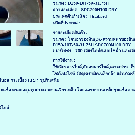
ขนาด :
D150-10T-5X-31.75H
ความละเอียด :
SDC700N100 DRY
ประเทศต้นกำเนิด :
Thailand
ผลิตที่ประเทศ :
รายละเอียดสินค้า :
ขนาด :
โตนอกของหิน(D)xความหนาของหิน(T
D150-10T-5X-31.75H SDC700N100 DRY
เบอร์เพชร : 700 เจียรได้ทั้งแบบใช้น้ำ และเจ
การใช้งาน :
ใช้เจียรคารไบด์,ลับคมคาร์ไบด์,ดอกสว่าน เอ็
ไซด์เฟอไรท์ วัสดุเซรามิคเหล็กกล้า ผลิตภัณ
์บอน กระเบื้อง F.R.P. ชุปกันสนิม
็กแข็ง ครอบคลุมทุกประเภทงานเจียรเหล็ก โดยเฉพาะงานเหล็กชุบแข็ง ส
์ไบด์