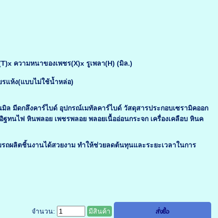
)x ความหนาของเพชร(X)x รูเพลา(H) (มิล.)
ียรแห้ง(แบบไม่ใช้น้ำหล่อ)
นมิล มีดกลึงคาร์ไบด์ อุปกรณ์เมทัลคาร์ไบด์ วัสดุสารประกอบเซรามิคออก
ฑ์อิฐทนไฟ หินพลอย เพชรพลอย พลอยเนื้ออ่อนกระจก เครื่องเคลือบ หินค
ามรถผลิตชิ้นงานได้สวยงาม ทำให้ช่วยลดต้นทุนและระยะเวลาในการ
จำนวน:
มีสินค้า