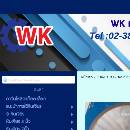
WK ศู
Tel :02-3
หน้าแรก
>
หินเพชร 1A1
>
1A1 D15
ดาว์นโหลดแค็ตตาล็อค
แนะนำการใช้หินเจียร
9-หินเจียร
หินเจียร 3 นิ้ว
หินเจียร 7นิ้ว