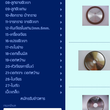
08-ลูกยางขัดเงา
09-ลูกขัดแกน
10-ล้อทราย ผ้าทราย
11-จารทราย จารขัดเงา
12-หินเจียรไนแกน3mm.6mm.
15-เครื่องเจียร
16-แปรงขัดเงา
17-ตะไบช่าง
18-ดอกเอ็นมิล
19-ดอกสว่าน
20-หัวเจียรคาร์ไบด์
21-ดอกเจาะ ดอกสว่าน
26-ใบเจียร
27-ใบตัด
เบ็ดเตล็ด
สมัครรับข่าวสาร
กรอกอีเมล