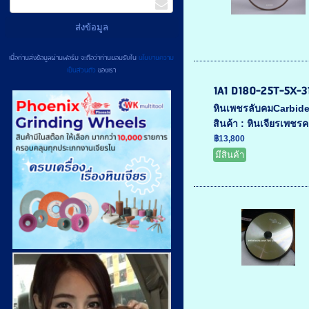
เมื่อท่านส่งข้อมูลผ่านฟอร์ม จะถือว่าท่านยอมรับใน
นโยบายความ
เป็นส่วนตัว
ของเรา
1A1 D180-25T-5X-3
หินเพชรลับคมCarbide 
สินค้า : หินเจียรเพชรค
฿13,800
มีสินค้า