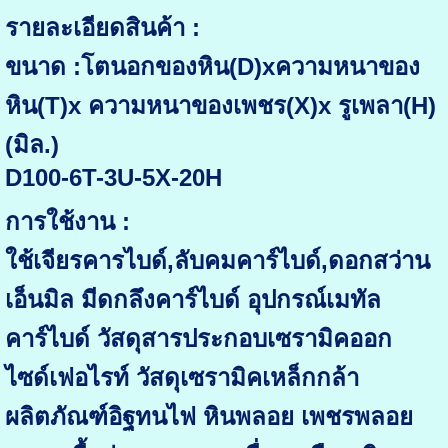
รายละเอียดสินค้า :
ขนาด :โตนอกของหิน(D)xความหนาของ
หิน(T)x ความหนาของเพชร(X)x รูเพลา(H)
(มิล.)
D100-6T-3U-5X-20H
การใช้งาน :
ใช้เจียรคารไบด์,ลับคมคาร์ไบด์,ดอกสว่าน
เอ็นมิล มีดกลึงคาร์ไบด์ อุปกรณ์เมทัล
คาร์ไบด์ วัสดุสารประกอบเซรามิคออก
ไซด์เฟอไรท์ วัสดุเซรามิคเหล็กกล้า
ผลิตภัณฑ์อิฐทนไฟ หินพลอย เพชรพลอย