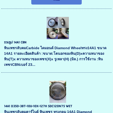
รวมรูป 14A1 CBN
หินเพชรลับคมCarbide ไดมอนด์ Diamond Wheelทรง14A1 ขนาด
14A1 รายละเอียดสินค้า :ขนาด:โตนอกของหิน(D)xความหนาของ
หิน(T)x ความหนาของเพชร(X)x รูเพลา(H) (มิล.) การใช้งาน :หิน
เพชรCBNเบอร์ 23...
14A1 D350-38T-10U-10X-127H SDC120N75 WET
หินเพชรลับคมคาร์ไบด์ หินเพชร ทรงกลม 14A1 Diamond