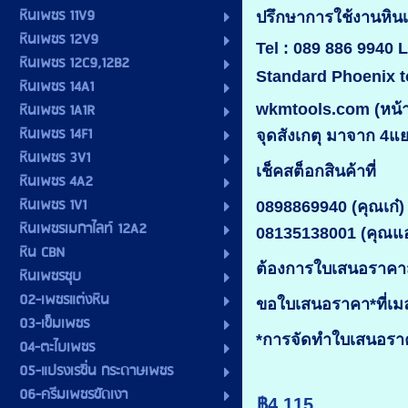
หินเพชร 11V9
ปรึกษาการใช้งานห
หินเพชร 12V9
Tel : 089 886 9940 L
หินเพชร 12C9,12B2
Standard Phoenix t
หินเพชร 14A1
หินเพชร 1A1R
wkmtools.com (หน้าร
หินเพชร 14F1
จุดสังเกตุ มาจาก 4แ
หินเพชร 3V1
เช็คสต็อกสินค้าที่
หินเพชร 4A2
หินเพชร 1V1
0898869940 (คุณเก๋)
หินเพชรเมกาไลท์ 12A2
08135138001 (คุณแ
หิน CBN
ต้องการใบเสนอราคาส
หินเพชรชุบ
02-เพชรแต่งหิน
ขอใบเสนอราคา*ที่เ
03-เข็มเพชร
*การจัดทำใบเสนอราคา
04-ตะไบเพชร
05-แปรงเรซิ่น กระดาษเพชร
06-ครีมเพชรขัดเงา
฿4,115