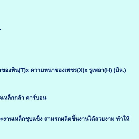
T
งหิน(T)x ความหนาของเพชร(X)x รูเพลา(H) (มิล.)
คเหล็กกล้า คาร์บอน
าะงานเหล็กชุบแข็ง สามรถผลิตชิ้นงานได้สวยงาม ทำให้