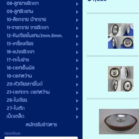
08-ลูกยางขัดเงา
09-ลูกขัดแกน
10-ล้อทราย ผ้าทราย
11-จารทราย จารขัดเงา
12-หินเจียรไนแกน3mm.6mm.
15-เครื่องเจียร
16-แปรงขัดเงา
17-ตะไบช่าง
18-ดอกเอ็นมิล
19-ดอกสว่าน
20-หัวเจียรคาร์ไบด์
21-ดอกเจาะ ดอกสว่าน
26-ใบเจียร
27-ใบตัด
เบ็ดเตล็ด
สมัครรับข่าวสาร
กรอกอีเมล