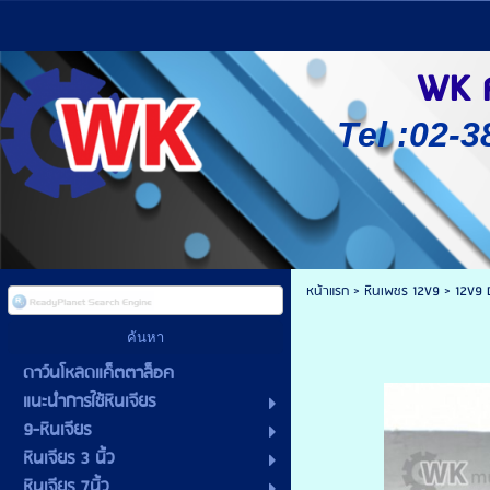
WK ศู
Tel :02-3
หน้าแรก
>
หินเพชร 12V9
>
12V9 
ดาว์นโหลดแค็ตตาล็อค
แนะนำการใช้หินเจียร
9-หินเจียร
หินเจียร 3 นิ้ว
หินเจียร 7นิ้ว