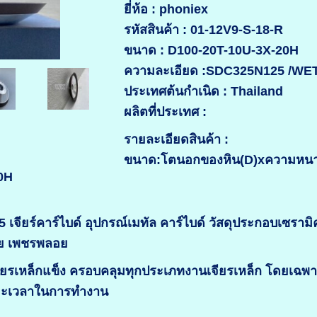
ยี่ห้อ : phoniex
รหัสสินค้า : 01-12V9-S-18-R
ขนาด : D100-20T-10U-3X-20H
ความละเอียด :SDC325N125 /WE
ประเทศต้นกำเนิด : Thailand
ผลิตที่ประเทศ :
รายละเอียดสินค้า :
ขนาด:โตนอกของหิน(D)xความหนาขอ
0H
เจียร์คาร์ไบด์ อุปกรณ์เมทัล คาร์ไบด์ วัสดุประกอบเซรามิ
อย เพชรพลอย
จียรเหล็กแข็ง ครอบคลุมทุกประเภทงานเจียรเหล็ก โดยเฉพ
ยะเวลาในการทำงาน