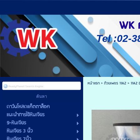
WK ศู
Tel :02-3
หน้าแรก
>
ถ้วยเพชร 11A2
>
11A2 
ดาว์นโหลดแค็ตตาล็อค
แนะนำการใช้หินเจียร
9-หินเจียร
หินเจียร 3 นิ้ว
หินเจียร 7นิ้ว