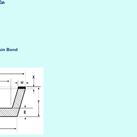
นิด
sin Bond