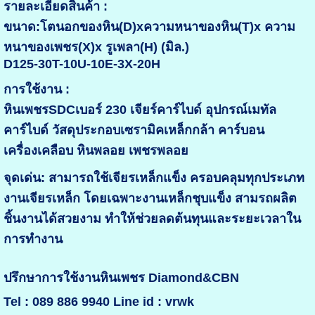
รายละเอียดสินค้า :
ขนาด:โตนอกของหิน(D)xความหนาของหิน(T)x ความ
หนาของเพชร(X)x รูเพลา(H) (มิล.)
D125-30T-10U-10E-3X-20H
การใช้งาน :
หินเพชรSDCเบอร์ 230 เจียร์คาร์ไบด์ อุปกรณ์เมทัล
คาร์ไบด์ วัสดุประกอบเซรามิคเหล็กกล้า คาร์บอน
เครื่องเคลือบ หินพลอย เพชรพลอย
จุดเด่น: สามารถใช้เจียรเหล็กแข็ง ครอบคลุมทุกประเภท
งานเจียรเหล็ก โดยเฉพาะงานเหล็กชุบแข็ง สามรถผลิต
ชิ้นงานได้สวยงาม ทำให้ช่วยลดต้นทุนและระยะเวลาใน
การทำงาน
ปรึกษาการใช้งานหินเพชร Diamond&CBN
Tel : 089 886 9940 Line id : vrwk