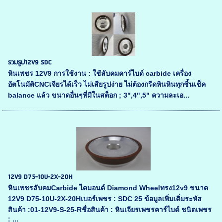
รวมรูป12V9 SDC
หินเพชร 12V9 การใช้งาน : ใช้ลับคมคาร์ไบด์ carbide เครื่อง
อัตโนมัติCNCเจียรได้เร็ว ไม่เสียรูปง่าย ไม่ต้องกรีดหินหินทุกชิ้นเช็ค
balance แล้ว ขนาดอื่นๆที่มีในสต็อก ; 3",4",5" ความละเอ...
12V9 D75-10U-2X-20H
หินเพชรลับคมCarbide ไดมอนด์ Diamond Wheelทรง12v9 ขนาด
12V9 D75-10U-2X-20Hเบอร์เพชร : SDC 25 ข้อมูลเพิ่มเติ่มระหัส
สินค้า :01-12V9-S-25-Rชื่อสินค้า : หินเจียรเพชรคาร์ไบด์ ชนิดเพชร
: ...