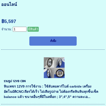
ออนไลน์
฿5,597
จำนวน:
มีสินค้า
รวมรูป 12V9 CBN
หินเพชร 12V9 การใช้งาน : ใช้ลับคมคาร์ไบด์ carbide เครื่อง
อัตโนมัติCNCเจียรได้เร็ว ไม่เสียรูปง่าย ไม่ต้องกรีดหินหินทุกชิ้นเช็ค
balance แล้ว ขนาดอื่นๆที่มีในสต็อก ; 3",4",5" ความละเอ...