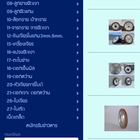
08-ลูกยางขัดเงา
09-ลูกขัดแกน
10-ล้อทราย ผ้าทราย
11-จารทราย จารขัดเงา
12-หินเจียรไนแกน3mm.6mm.
15-เครื่องเจียร
16-แปรงขัดเงา
17-ตะไบช่าง
18-ดอกเอ็นมิล
19-ดอกสว่าน
20-หัวเจียรคาร์ไบด์
21-ดอกเจาะ ดอกสว่าน
26-ใบเจียร
27-ใบตัด
เบ็ดเตล็ด
สมัครรับข่าวสาร
กรอกอีเมล