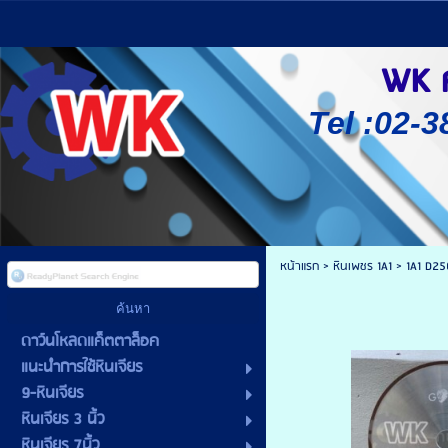
WK ศู
Tel :02-3
หน้าแรก
>
หินเพชร 1A1
>
1A1 D2
ดาว์นโหลดแค็ตตาล็อค
แนะนำการใช้หินเจียร
9-หินเจียร
หินเจียร 3 นิ้ว
หินเจียร 7นิ้ว