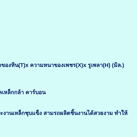
งหิน(T)x ความหนาของเพชร(X)x รูเพลา(H) (มิล.)
คเหล็กกล้า คาร์บอน
าะงานเหล็กชุบแข็ง สามรถผลิตชิ้นงานได้สวยงาม ทำให้