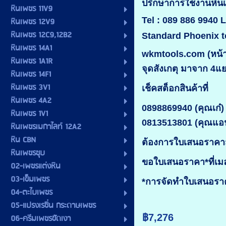
ปรึกษาการใช้งานห
หินเพชร 11V9
Tel : 089 886 9940 
หินเพชร 12V9
หินเพชร 12C9,12B2
Standard Phoenix t
หินเพชร 14A1
wkmtools.com (หน้าร
หินเพชร 1A1R
จุดสังเกตุ มาจาก 4แ
หินเพชร 14F1
หินเพชร 3V1
เช็คสต็อกสินค้าที่
หินเพชร 4A2
0898869940 (คุณเก๋)
หินเพชร 1V1
0813513801 (คุณแอ
หินเพชรเมกาไลท์ 12A2
หิน CBN
ต้องการใบเสนอราคาส
หินเพชรชุบ
ขอใบเสนอราคา*ที่เ
02-เพชรแต่งหิน
03-เข็มเพชร
*การจัดทำใบเสนอราคา
04-ตะไบเพชร
05-แปรงเรซิ่น กระดาษเพชร
฿7,276
06-ครีมเพชรขัดเงา