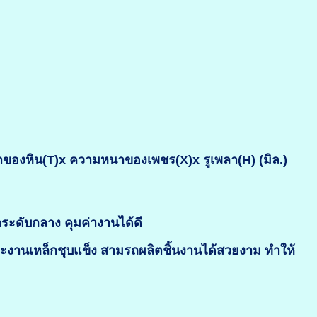
งหิน(T)x ความหนาของเพชร(X)x รูเพลา(H) (มิล.)
าระดับกลาง คุมค่างานได้ดี
าะงานเหล็กชุบแข็ง สามรถผลิตชิ้นงานได้สวยงาม ทำให้