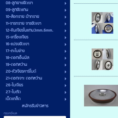
08-ลูกยางขัดเงา
09-ลูกขัดแกน
10-ล้อทราย ผ้าทราย
11-จารทราย จารขัดเงา
12-หินเจียรไนแกน3mm.6mm.
15-เครื่องเจียร
16-แปรงขัดเงา
17-ตะไบช่าง
18-ดอกเอ็นมิล
19-ดอกสว่าน
20-หัวเจียรคาร์ไบด์
21-ดอกเจาะ ดอกสว่าน
26-ใบเจียร
27-ใบตัด
เบ็ดเตล็ด
สมัครรับข่าวสาร
กรอกอีเมล