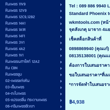
หินเพชร 11V9
Tel : 089 886 9940 L
หินเพชร 12V9
Standard Phoenix t
หินเพชร 12C9,12B2
wkmtools.com (หน้าร
หินเพชร 14A1
หินเพชร 1A1R
จุดสังเกตุ มาจาก 4แ
หินเพชร 14F1
เช็คสต็อกสินค้าที่
หินเพชร 3V1
หินเพชร 4A2
0898869940 (คุณเก๋)
หินเพชร 1V1
08135138001 (คุณแ
หินเพชรเมกาไลท์ 12A2
ต้องการใบเสนอราคาส
หิน CBN
หินเพชรชุบ
ขอใบเสนอราคา*ที่เ
02-เพชรแต่งหิน
*การจัดทำใบเสนอราคา
03-เข็มเพชร
04-ตะไบเพชร
05-แปรงเรซิ่น กระดาษเพชร
฿4,938
06-ครีมเพชรขัดเงา