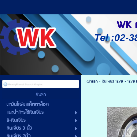
WK ศู
Tel :02-3
หน้าแรก
>
หินเพชร 12V9
>
12V9 
ดาว์นโหลดแค็ตตาล็อค
แนะนำการใช้หินเจียร
9-หินเจียร
หินเจียร 3 นิ้ว
หินเจียร 7นิ้ว