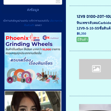
12V9 D100-20T-10U
เมื่อท่านส่งข้อมูลผ่านฟอร์ม จะถือว่าท่านยอมรับใน
นโยบายความ
หินเพชรลับคมCarbide
เป็นส่วนตัว
ของเรา
12V9-S-10-SSชื่อสินค้
฿5,350
มีสินค้า