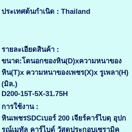
ประเทศต้นกำเนิด : Thailand
รายละเอียดสินค้า :
ขนาด:โตนอกของหิน(D)xความหนาของ
หิน(T)x ความหนาของเพชร(X)x รูเพลา(H)
(มิล.)
D200-15T-5X-31.75H
การใช้งาน :
หินเพชรSDCเบอร์ 200 เจียร์คาร์ไบดฺ อุปก
รณ์เมทัล คาร์ไบด์ วัสดุประกอบเซรามิค