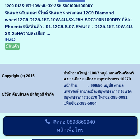
12C9 D125-15T-10W-4U-3X-25H SDC100N100DRY
หินเพชรลับคมคาร์ไบด์ หินเพชร ทรงกลม 12C9 Diamond
wheel12C9 D125-15T-10W-4U-3X-25H SDC100N100DRY ยี่ห้อ :
Phoenixรหัสสินค้า : 01-12C9-S-07-Rขนาด : D125-15T-10W-4U-
3X-25Hความละเอียด ...
฿4,610
มีสินค้า
สำนักงานใหญ่ : 100/7 หมู่8 ถนนศรีนครินทร์
Copyright (c) 2015
ต.บางเมือง อ.เมือง จ.สมุทรปราการ 10270
หน้าร้าน : 999/50 หมู่ที่6 ตำบล
เทพารักษ์ อำเภอเมืองสมุทรปราการ จังหวัด
บริษัท ดับบลิว.เค มัลติทูลส์ จำกัด
สมุทรปราการ 10270
โทร
02-385-0081
แฟ็กซ์ 02-383-5804
ติดต่อ
0898869940
คลิกเพื่อโทร