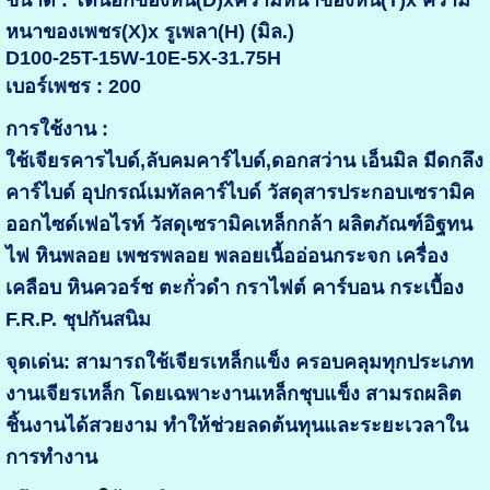
ขนาด : โตนอกของหิน(D)xความหนาของหิน(T)x ความ
หนาของเพชร(X)x รูเพลา(H) (มิล.)
D100-25T-15W-10E-5X-31.75H
เบอร์เพชร : 200
การใช้งาน :
ใช้เจียรคารไบด์,ลับคมคาร์ไบด์,ดอกสว่าน เอ็นมิล มีดกลึง
คาร์ไบด์ อุปกรณ์เมทัลคาร์ไบด์ วัสดุสารประกอบเซรามิค
ออกไซด์เฟอไรท์ วัสดุเซรามิคเหล็กกล้า ผลิตภัณฑ์อิฐทน
ไฟ หินพลอย เพชรพลอย พลอยเนื้ออ่อนกระจก เครื่อง
เคลือบ หินควอร์ช ตะกั่วดำ กราไฟต์ คาร์บอน กระเบื้อง
F.R.P. ชุปกันสนิม
จุดเด่น: สามารถใช้เจียรเหล็กแข็ง ครอบคลุมทุกประเภท
งานเจียรเหล็ก โดยเฉพาะงานเหล็กชุบแข็ง สามรถผลิต
ชิ้นงานได้สวยงาม ทำให้ช่วยลดต้นทุนและระยะเวลาใน
การทำงาน