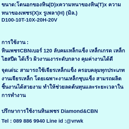
ขนาด:โตนอกของหิน(D)xความหนาของหิน(T)x ความ
หนาของเพชร(X)x รูเพลา(H) (มิล.)
D100-10T-10X-20H-20V
การใช้งาน :
หินเพชรCBNเบอร์ 120 ลับคมเหล็กแข็ง เหล็กเกรด เหล็ก
ไฮสปีด ได้เร็ว ผิวงานเงาระดับกลาง คุมค่างานได้ดี
จุดเด่น: สามารถใช้เจียรเหล็กแข็ง ครอบคลุมทุกประเภท
งานเจียรเหล็ก โดยเฉพาะงานเหล็กชุบแข็ง สามรถผลิต
ชิ้นงานได้สวยงาม ทำให้ช่วยลดต้นทุนและระยะเวลาใน
การทำงาน
ปรึกษาการใช้งานหินเพชร Diamond&CBN
Tel : 089 886 9940 Line id :@vrwk