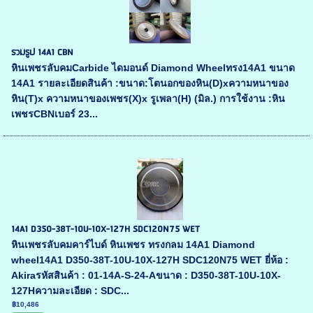
รวมรูป 14A1 CBN
หินเพชรลับคมCarbide ไดมอนด์ Diamond Wheelทรง14A1 ขนาด
14A1 รายละเอียดสินค้า :ขนาด:โตนอกของหิน(D)xความหนาของ
หิน(T)x ความหนาของเพชร(X)x รูเพลา(H) (มิล.) การใช้งาน :หิน
เพชรCBNเบอร์ 23...
14A1 D350-38T-10U-10X-127H SDC120N75 WET
หินเพชรลับคมคาร์ไบด์ หินเพชร ทรงกลม 14A1 Diamond
wheel14A1 D350-38T-10U-10X-127H SDC120N75 WET ยี่ห้อ :
Akiraรหัสสินค้า : 01-14A-S-24-Aขนาด : D350-38T-10U-10X-
127Hความละเอียด : SDC...
฿10,486