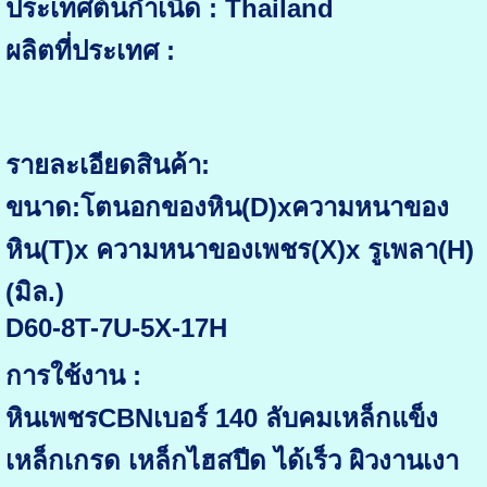
ประเทศต้นกำเนิด : Thailand
ผลิตที่ประเทศ :
รายละเอียดสินค้า:
ขนาด:โตนอกของหิน(D)xความหนาของ
หิน(T)x ความหนาของเพชร(X)x รูเพลา(H)
(มิล.)
D60-8T-7U-5X-17H
การใช้งาน :
หินเพชรCBNเบอร์ 140 ลับคมเหล็กแข็ง
เหล็กเกรด เหล็กไฮสปีด ได้เร็ว ผิวงานเงา