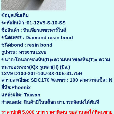
ข้อมูลเพิ่มเติ่ม
ระหัสสินค้า :01-12V9-S-10-SS
ชื่อสินค้า : หินเจียรเพชรคาร์ไบด์
ชนิดเพชร : Diamond resin bond
ชนิดbond : resin bond
รูปทรง : ทรงจาน12v9
ขนาด:โตนอกของหิน(D)xความหนาของหิน(T)x ความ
หนาของเพชร(X)x รูเพลา(H) (มิล.)
12V9 D100-20T-10U-3X-10E-31.75H
ความละเอียด: SDC170 %เพชร : 100 ค่าความแข็ง : N
ยี่ห้อ:Phoenix
แหล่งผลิต: Taiwan
กำหนดส่ง: สินค้ามีในสต็อก สามารถจัดส่งได้ทันที
ราคาปกติ 5,000 บาท ราคาพิเศษ ขอส่วนลดได้ที่คนขาย