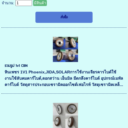
จำนวน:
มีสินค้า
รวมรูป 1v1 CBN
หินเพชร 1V1 Phoenix,JIDA,SOLARการใช้งานเจียรคารไบด์ใช้
งานใช้ลับคมคาร์ไบด์,ดอกสว่าน เอ็นมิล มีดกลึงคาร์ไบด์ อุปกรณ์เมทัล
คาร์ไบด์ วัสดุสารประกอบเซรามิคออกไซด์เฟอไรท์ วัสดุเซรามิคเหล็...