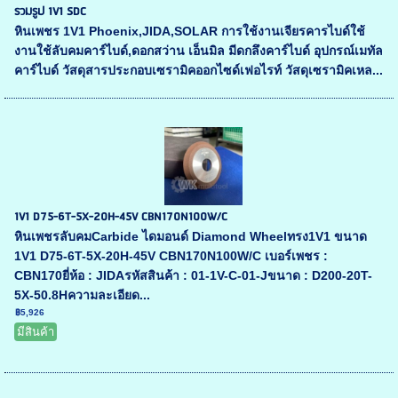
รวมรูป 1V1 SDC
หินเพชร 1V1 Phoenix,JIDA,SOLAR การใช้งานเจียรคารไบด์ใช้
งานใช้ลับคมคาร์ไบด์,ดอกสว่าน เอ็นมิล มีดกลึงคาร์ไบด์ อุปกรณ์เมทัล
คาร์ไบด์ วัสดุสารประกอบเซรามิคออกไซด์เฟอไรท์ วัสดุเซรามิคเหล...
1V1 D75-6T-5X-20H-45V CBN170N100W/C
หินเพชรลับคมCarbide ไดมอนด์ Diamond Wheelทรง1V1 ขนาด
1V1 D75-6T-5X-20H-45V CBN170N100W/C เบอร์เพชร :
CBN170ยี่ห้อ : JIDAรหัสสินค้า : 01-1V-C-01-Jขนาด : D200-20T-
5X-50.8Hความละเอียด...
฿5,926
มีสินค้า