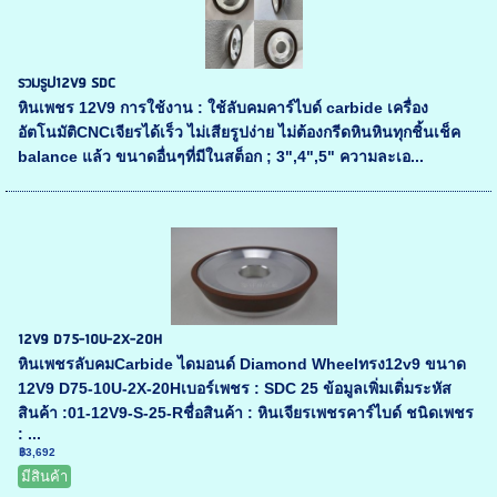
รวมรูป12V9 SDC
หินเพชร 12V9 การใช้งาน : ใช้ลับคมคาร์ไบด์ carbide เครื่อง
อัตโนมัติCNCเจียรได้เร็ว ไม่เสียรูปง่าย ไม่ต้องกรีดหินหินทุกชิ้นเช็ค
balance แล้ว ขนาดอื่นๆที่มีในสต็อก ; 3",4",5" ความละเอ...
12V9 D75-10U-2X-20H
หินเพชรลับคมCarbide ไดมอนด์ Diamond Wheelทรง12v9 ขนาด
12V9 D75-10U-2X-20Hเบอร์เพชร : SDC 25 ข้อมูลเพิ่มเติ่มระหัส
สินค้า :01-12V9-S-25-Rชื่อสินค้า : หินเจียรเพชรคาร์ไบด์ ชนิดเพชร
: ...
฿3,692
มีสินค้า