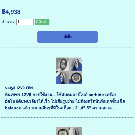
฿4,938
จำนวน:
มีสินค้า
รวมรูป 12V9 CBN
หินเพชร 12V9 การใช้งาน : ใช้ลับคมคาร์ไบด์ carbide เครื่อง
อัตโนมัติCNCเจียรได้เร็ว ไม่เสียรูปง่าย ไม่ต้องกรีดหินหินทุกชิ้นเช็ค
balance แล้ว ขนาดอื่นๆที่มีในสต็อก ; 3",4",5" ความละเอ...