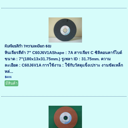
หินเจียรสีดำ 7ความละเอียด 60J
หินเจียรสีดำ 7" C60J6V1AShape : 7A สารเจียร C ซิลิคอนคาร์ไบด์
ขนาด : 7"(180x13x31.75mm.) รูเพลา ID : 31.75mm. ความ
ละเอียด : C60J6V1A การใช้งาน : ใช้กับวัสดุแข็งเปราะ งานขัดเหล็ก
หล่...
฿406
มีสินค้า