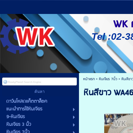
WK ศู
Tel :02-3
หน้าแรก
>
หินเจียร 7นิ้ว
>
หินสีขา
หินสีขาว WA4
ดาว์นโหลดแค็ตตาล็อค
แนะนำการใช้หินเจียร
9-หินเจียร
หินเจียร 3 นิ้ว
หินเจียร 7นิ้ว