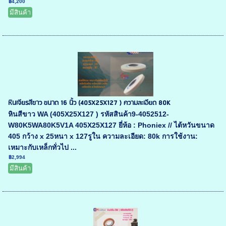
฿4,200
มีสินค้า
หินเจียรสีขาว ขนาด 16 นิ้ว (405X25X127 ) ความละเอียด 80K
หินสีขาว WA (405X25X127 ) รหัสสินค้า9-4052512-
W80K5WA80K5V1A 405X25X127 ยี่ห้อ : Phoniex // ไต้หวันขนาด
405 กว้าง x 25หนา x 127รูใน ความละเอียด: 80k การใช้งาน:
เหมาะกับเหล็กทั่วไป ...
฿2,994
มีสินค้า