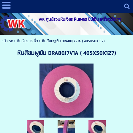
WK ศูนย์รวมหินเจียร หินเพชร ซีบีเอ็น เครื่องมือช่าง
หน้าแรก
> หินเจียร 16 นิ้ว >
หินสีชมพูเข้ม DRA80J7V1A ( 405X50X127)
หินสีชมพูเข้ม DRA80J7V1A ( 405X50X127)