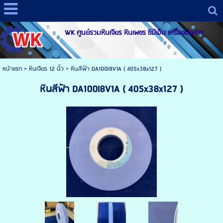
WK ศูนย์รวมหินเจียร หินเพชร ซีบีเอ็น เครื่องมือช่าง
หน้าแรก
> หินเจียร 12 นิ้ว >
หินสีฟ้า DA100I8V1A ( 405x38x127 )
หินสีฟ้า DA100I8V1A ( 405x38x127 )