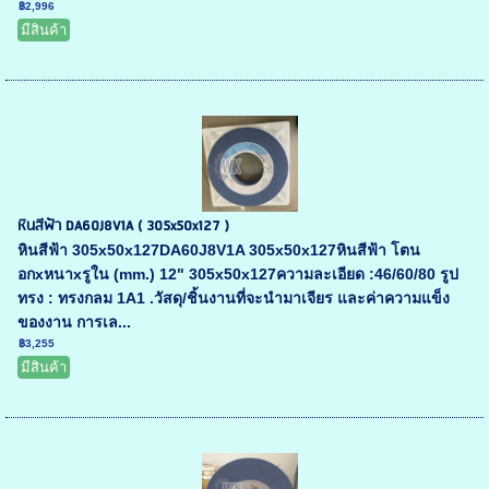
฿2,996
มีสินค้า
หินสีฟ้า DA60J8V1A ( 305x50x127 )
หินสีฟ้า 305x50x127DA60J8V1A 305x50x127หินสีฟ้า โตน
อกxหนาxรูใน (mm.) 12" 305x50x127ความละเอียด :46/60/80 รูป
ทรง : ทรงกลม 1A1 .วัสดุ/ชิ้นงานที่จะนำมาเจียร และค่าความแข็ง
ของงาน การเล...
฿3,255
มีสินค้า