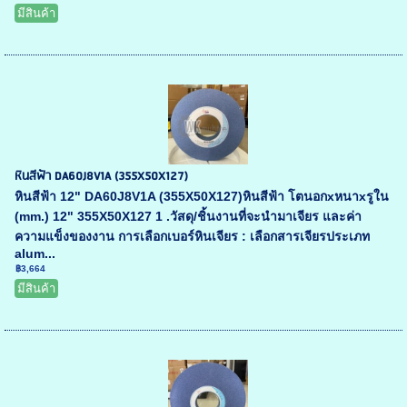
มีสินค้า
หินสีฟ้า DA60J8V1A (355X50X127)
หินสีฟ้า 12" DA60J8V1A (355X50X127)หินสีฟ้า โตนอกxหนาxรูใน
(mm.) 12" 355X50X127 1 .วัสดุ/ชิ้นงานที่จะนำมาเจียร และค่า
ความแข็งของงาน การเลือกเบอร์หินเจียร : เลือกสารเจียรประเภท
alum...
฿3,664
มีสินค้า