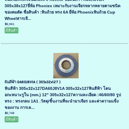
305x38x127ยี่ห้อ Phoniex เหมาะกับงานเจียรหลากหลายตามชนิด
ของคมตัด ชื่อสินค้า :หินถ้วย ทรง 6A ยี่ห้อ Phoenixหินถ้วย Cup
Wheelสารเจี...
฿2,061
มีสินค้า
หินสีฟ้า DA60J8V1A ( 305x32x127 )
หินสีฟ้า 305x32x127DA60J8V1A 305x32x127หินสีฟ้า โตน
อกxหนาxรูใน (mm.) 12" 305x32x127ความละเอียด :46/60/80 รูป
ทรง : ทรงกลม 1A1 .วัสดุ/ชิ้นงานที่จะนำมาเจียร และค่าความแข็ง
ของงาน การเล...
฿2,748
มีสินค้า