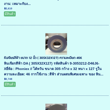
งาน: เหมาะกับง...
฿2,610
มีสินค้า
หินเจียรสีฟ้า ขนาด 12 นิ้ว ( 305X32X127) ความละเอียด 46K
หินเจียรสีฟ้า DA ( 305X32X127) รหัสสินค้า 9-3053212-D46J6-
Xยี่ห้อ : Phoniex // ไต้หวัน ขนาด 305 กว้าง x 32 หนา x 127 รูใน
ความละเอียด: 46 การใช้งาน :สีฟ้า ส่วนผสมพิเศษเฉพาะ ของ หิน...
฿2,748
มีสินค้า