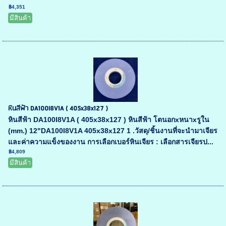
฿4,351
มีสินค้า
หินสีฟ้า DA100I8V1A ( 405x38x127 )
หินสีฟ้า DA100I8V1A ( 405x38x127 ) หินสีฟ้า โตนอกxหนาxรูใน
(mm.) 12"DA100I8V1A 405x38x127 1 .วัสดุ/ชิ้นงานที่จะนำมาเจียร
และค่าความแข็งของงาน การเลือกเบอร์หินเจียร : เลือกสารเจียรป...
฿4,809
มีสินค้า