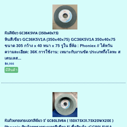
หินสีเขียว GC36K5V1A (350x40x75)
หินสีเขียว GC36K5V1A (350x40x75) GC36K5V1A 350x40x75
ขนาด 305 กว้าง x 40 หนา x 75 รูใน ยี่ห้อ : Phoniex // ไต้หวัน
ความละเอียด: 36K การใช้งาน: เหมาะกับงานขัด ประเภทกึ่งโลหะ ส
เตนเลส...
฿4,066
มีสินค้า
หินถ้วยทรงกระบอกสีเขียว 5' GC80L5V6A ( 150X75X31.75X20WX20E )