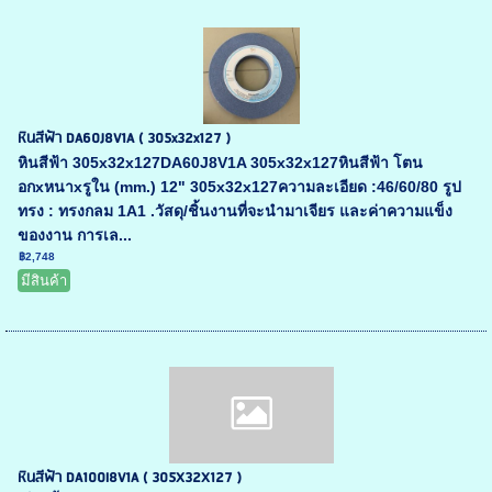
หินสีฟ้า DA60J8V1A ( 305x32x127 )
หินสีฟ้า 305x32x127DA60J8V1A 305x32x127หินสีฟ้า โตน
อกxหนาxรูใน (mm.) 12" 305x32x127ความละเอียด :46/60/80 รูป
ทรง : ทรงกลม 1A1 .วัสดุ/ชิ้นงานที่จะนำมาเจียร และค่าความแข็ง
ของงาน การเล...
฿2,748
มีสินค้า
หินสีฟ้า DA100I8V1A ( 305X32X127 )