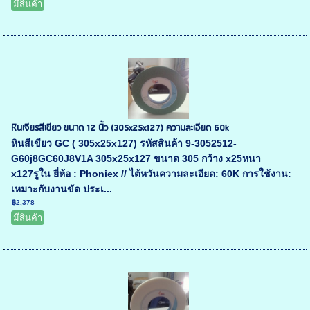
มีสินค้า
หินเจียรสีเขียว ขนาด 12 นิ้ว (305x25x127) ความละเอียด 60k
หินสีเขียว GC ( 305x25x127) รหัสสินค้า 9-3052512-
G60j8GC60J8V1A 305x25x127 ขนาด 305 กว้าง x25หนา
x127รูใน ยี่ห้อ : Phoniex // ไต้หวันความละเอียด: 60K การใช้งาน:
เหมาะกับงานขัด ประเ...
฿2,378
มีสินค้า