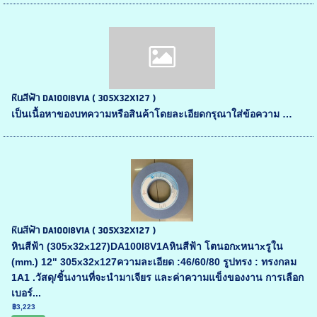
หินสีฟ้า DA100I8V1A ( 305X32X127 )
เป็นเนื้อหาของบทความหรือสินค้าโดยละเอียดกรุณาใส่ข้อความ …
หินสีฟ้า DA100I8V1A ( 305X32X127 )
หินสีฟ้า (305x32x127)DA100I8V1Aหินสีฟ้า โตนอกxหนาxรูใน
(mm.) 12" 305x32x127ความละเอียด :46/60/80 รูปทรง : ทรงกลม
1A1 .วัสดุ/ชิ้นงานที่จะนำมาเจียร และค่าความแข็งของงาน การเลือก
เบอร์...
฿3,223