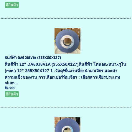
มีสินค้า
หินสีฟ้า DA60J8V1A (355X50X127)
หินสีฟ้า 12" DA60J8V1A (355X50X127)หินสีฟ้า โตนอกxหนาxรูใน
(mm.) 12" 355X50X127 1 .วัสดุ/ชิ้นงานที่จะนำมาเจียร และค่า
ความแข็งของงาน การเลือกเบอร์หินเจียร : เลือกสารเจียรประเภท
alum...
฿3,664
มีสินค้า