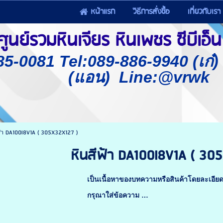
หน้าแรก
วิธีการสั่งซื้อ
เกี่ยวกับเรา
นย์รวมหินเจียร หินเพชร ซีบีเอ็น 
85-0081 Tel:089-886-9940 (เก๋
(แอน) Line:@vrwk
ฟ้า DA100I8V1A ( 305X32X127 )
หินสีฟ้า DA100I8V1A ( 30
เป็นเนื้อหาของบทความหรือสินค้าโดยละเอีย
กรุณาใส่ข้อความ …