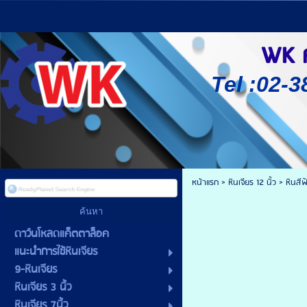
WK ศู
Tel :02-3
หน้าแรก
> หินเจียร 12 นิ้ว >
หินสี
ดาว์นโหลดแค็ตตาล็อค
แนะนำการใช้หินเจียร
9-หินเจียร
หินเจียร 3 นิ้ว
หินเจียร 7นิ้ว