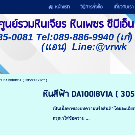
หน้าแรก
วิธีการสั่งซื้อ
เกี่ยวกับเรา
นย์รวมหินเจียร หินเพชร ซีบีเอ็น 
85-0081 Tel:089-886-9940 (เก๋
(แอน) Line:@vrwk
ฟ้า DA100I8V1A ( 305X32X127 )
หินสีฟ้า DA100I8V1A ( 30
เป็นเนื้อหาของบทความหรือสินค้าโดยละเอีย
กรุณาใส่ข้อความ …