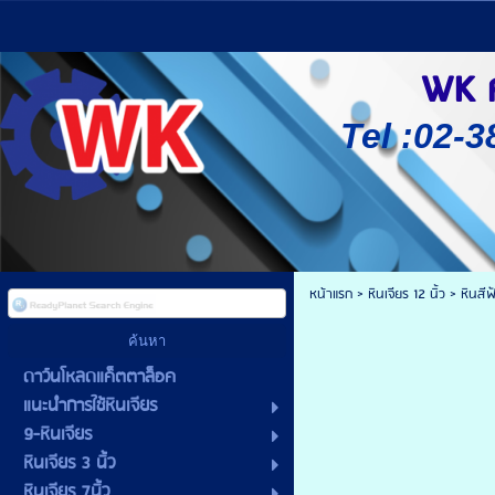
WK ศู
Tel :02-3
หน้าแรก
> หินเจียร 12 นิ้ว >
หินสี
ดาว์นโหลดแค็ตตาล็อค
แนะนำการใช้หินเจียร
9-หินเจียร
หินเจียร 3 นิ้ว
หินเจียร 7นิ้ว