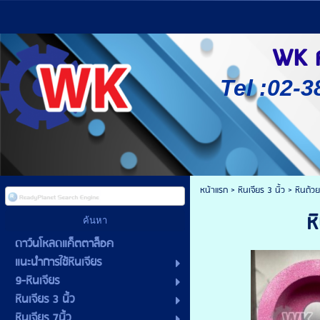
WK ศู
Tel :02-3
หน้าแรก
>
หินเจียร 3 นิ้ว
>
หินถ้ว
ห
ดาว์นโหลดแค็ตตาล็อค
แนะนำการใช้หินเจียร
9-หินเจียร
หินเจียร 3 นิ้ว
หินเจียร 7นิ้ว