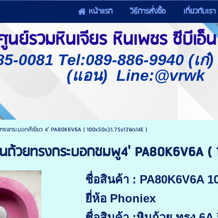
หน้าแรก
วิธีการสั่งซื้อ
เกี่ยวกับเรา
นย์รวมหินเจียร หินเพชร ซีบีเอ็น 
85-0081 Tel:089-886-9940 (เก๋
(แอน) Line:@vrwk
ยทรงกระบอกสีเขียว 4' PA80K6V6A ( 100x50x31.75x13Wx14E )
ินถ้วยทรงกระบอกชมพู4' PA80K6V6A ( 
ชื่อสินค้า : PA80K6V6A
ยี่ห้อ Phoniex
ชื่อสินค้า :หินถ้วย ทรง 6A 