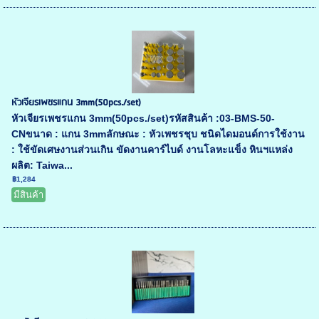
หัวเจียรเพชรแกน 3mm(50pcs./set)
หัวเจียรเพชรแกน 3mm(50pcs./set)รหัสสินค้า :03-BMS-50-
CNขนาด : แกน 3mmลักษณะ : หัวเพชรชุบ ชนิดไดมอนด์การใช้งาน
: ใช้ขัดเศษงานส่วนเกิน ขัดงานคาร์ไบด์ งานโลหะแข็ง หินฯแหล่ง
ผลิต: Taiwa...
฿1,284
มีสินค้า