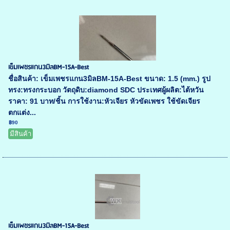
เข็มเพชรแกน3มิลBM-15A-Best
ชื่อสินค้า: เข็มเพชรแกน3มิลBM-15A-Best ขนาด: 1.5 (mm.) รูป
ทรง:ทรงกระบอก วัตถุดิบ:diamond SDC ประเทศผู้ผลิต:ไต้หวัน
ราคา: 91 บาท/ชิ้น การใช้งาน:หัวเจียร หัวขัดเพชร ใช้ขัดเจียร
ตกแต่ง...
฿90
มีสินค้า
เข็มเพชรแกน3มิลBM-15A-Best