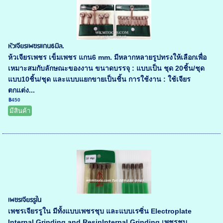
หัวเจียรเพฃรแกน6มิล.
ห้วเจียรเพชร เข็มเพชร แกน6 mm. มีหลากหลายรูปทรงให้เลือกเพื่อ
เหมาะสมกับลักษณะของงาน ขนาดบรรจุ : แบบเป็น ชุด 20ชิ้น/ชุด
แบบ10ชิ้น/ชุด และแบบแยกขายเป็นชิ้น การใช้งาน : ใช้เจียร
ตกแต่ง...
฿450
มีสินค้า
เพชรเจียรรูใน
เพชรเจียรรูใน มีทั้งแบบเพชรชุบ และแบบเรซิ่น Electroplate
Internal Grinding and ResinInternal Grinding เพชรชุบ