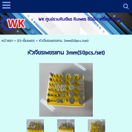
WK ศูนย์รวมหินเจียร หินเพชร ซีบีเอ็น เครื่องมือช่าง
หน้าแรก
>
03-เข็มเพชร
>
หัวเจียรเพชรแกน 3mm(50pcs./set)
หัวเจียรเพชรแกน 3mm(50pcs./set)