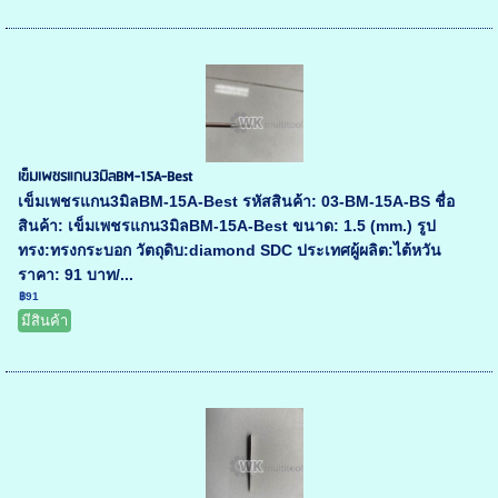
เข็มเพชรแกน3มิลBM-15A-Best
เข็มเพชรแกน3มิลBM-15A-Best รหัสสินค้า: 03-BM-15A-BS ชื่อ
สินค้า: เข็มเพชรแกน3มิลBM-15A-Best ขนาด: 1.5 (mm.) รูป
ทรง:ทรงกระบอก วัตถุดิบ:diamond SDC ประเทศผู้ผลิต:ไต้หวัน
ราคา: 91 บาท/...
฿91
มีสินค้า