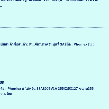
 หินเจียรสีเลือดหมู DRAยี่ห้อ : Phoniexรุ่น : 1A 355x50x127ความ
..
ินค้าชื่อสินค้า: หินเจียรเทาควันบุหรี่ SAยี่ห้อ : Phoniexรุ่น :
80K
ยี่ห้อ : Phoniex // ไต้หวัน 38A80J6V1A 355X25X127 ขนาด355
8A หินเ...