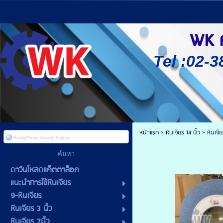
WK ศู
Tel :02-3
หน้าแรก
>
หินเจียร 14 นิ้ว
>
หินเจี
ดาว์นโหลดแค็ตตาล็อค
แนะนำการใช้หินเจียร
9-หินเจียร
หินเจียร 3 นิ้ว
หินเจียร 7นิ้ว