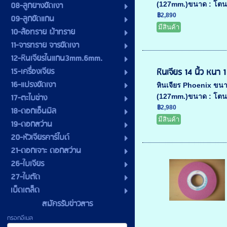
08-ลูกยางขัดเงา
(127mm.)ขนาด : โตนอ
฿2,890
09-ลูกขัดแกน
มีสินค้า
10-ล้อทราย ผ้าทราย
11-จารทราย จารขัดเงา
12-หินเจียรไนแกน3mm.6mm.
15-เครื่องเจียร
หินเจียร 14 นิ้ว หนา 1 
16-แปรงขัดเงา
หินเจียร Phoenix ขน
17-ตะไบช่าง
(127mm.)ขนาด : โตนอ
฿2,980
18-ดอกเอ็นมิล
มีสินค้า
19-ดอกสว่าน
20-หัวเจียรคาร์ไบด์
21-ดอกเจาะ ดอกสว่าน
26-ใบเจียร
27-ใบตัด
เบ็ดเตล็ด
สมัครรับข่าวสาร
กรอกอีเมล