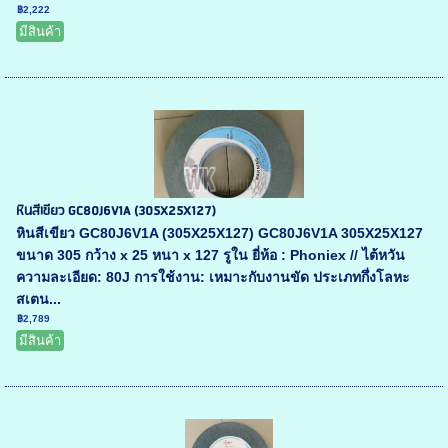
฿2,222
มีสินค้า
หินสีเขียว GC80J6V1A (305X25X127)
หินสีเขียว GC80J6V1A (305X25X127) GC80J6V1A 305X25X127
ขนาด 305 กว้าง x 25 หนา x 127 รูใน ยี่ห้อ : Phoniex // ไต้หวัน
ความละเอียด: 80J การใช้งาน: เหมาะกับงานขัด ประเภทกึ่งโลหะ
สเตน...
฿2,789
มีสินค้า