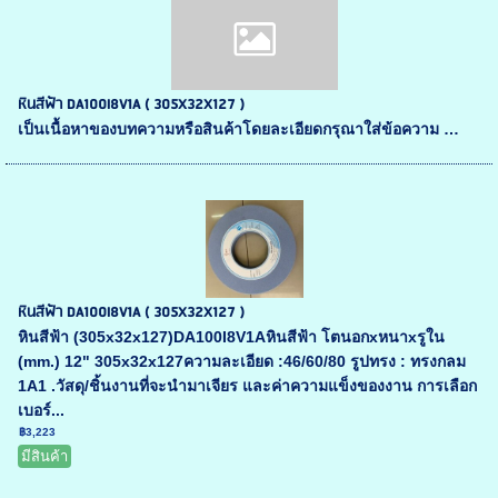
หินสีฟ้า DA100I8V1A ( 305X32X127 )
เป็นเนื้อหาของบทความหรือสินค้าโดยละเอียดกรุณาใส่ข้อความ …
หินสีฟ้า DA100I8V1A ( 305X32X127 )
หินสีฟ้า (305x32x127)DA100I8V1Aหินสีฟ้า โตนอกxหนาxรูใน
(mm.) 12" 305x32x127ความละเอียด :46/60/80 รูปทรง : ทรงกลม
1A1 .วัสดุ/ชิ้นงานที่จะนำมาเจียร และค่าความแข็งของงาน การเลือก
เบอร์...
฿3,223
มีสินค้า