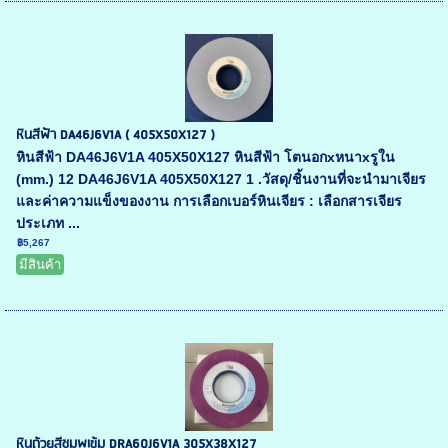
หินสีฟ้า DA46J6V1A ( 405X50X127 )
หินสีฟ้า DA46J6V1A 405X50X127 หินสีฟ้า โตนอกxหนาxรูใน
(mm.) 12 DA46J6V1A 405X50X127 1 .วัสดุ/ชิ้นงานที่จะนำมาเจียร
และค่าความแข็งของงาน การเลือกเบอร์หินเจียร : เลือกสารเจียร
ประเภท ...
฿5,267
มีสินค้า
หินถ้วยสีชมพูเข้ม DRA60J6V1A 305X38X127