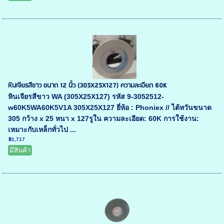
หินเจียรสีขาว ขนาด 12 นิ้ว (305X25X127) ความละเอียด 60K
หินเจียรสีขาว WA (305X25X127) รหัส 9-3052512-
w60K5WA60K5V1A 305X25X127 ยี่ห้อ : Phoniex // ไต้หวันขนาด
305 กว้าง x 25 หนา x 127รูใน ความละเอียด: 60K การใช้งาน:
เหมาะกับเหล็กทั่วไป ...
฿1,717
มีสินค้า