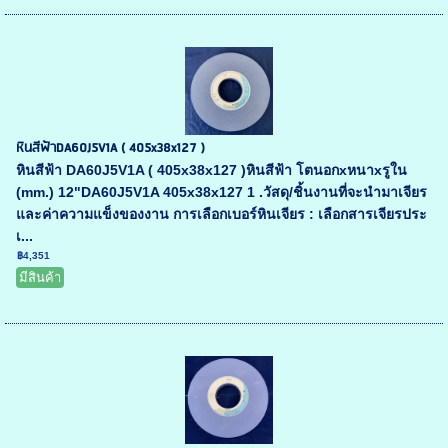
หินสีฟ้าDA60J5V1A ( 405x38x127 )
หินสีฟ้า DA60J5V1A ( 405x38x127 )หินสีฟ้า โตนอกxหนาxรูใน
(mm.) 12"DA60J5V1A 405x38x127 1 .วัสดุ/ชิ้นงานที่จะนำมาเจียร
และค่าความแข็งของงาน การเลือกเบอร์หินเจียร : เลือกสารเจียรประ
เ...
฿4,351
มีสินค้า