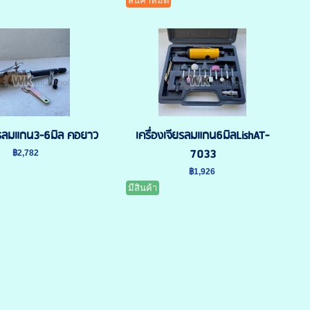
สินค้าหมด
ียรลมแกน3-6มิล คอยาว
เครื่องเจียรลมแกน6มิลLishAT-
7033
฿2,782
฿1,926
มีสินค้า