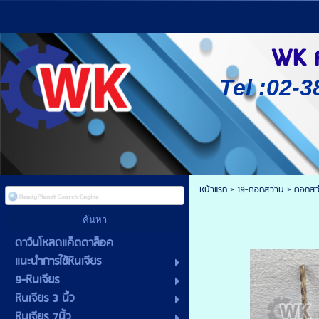
WK ศู
Tel :02-3
หน้าแรก
>
19-ดอกสว่าน
>
ดอกสว
ดาว์นโหลดแค็ตตาล็อค
แนะนำการใช้หินเจียร
9-หินเจียร
หินเจียร 3 นิ้ว
หินเจียร 7นิ้ว