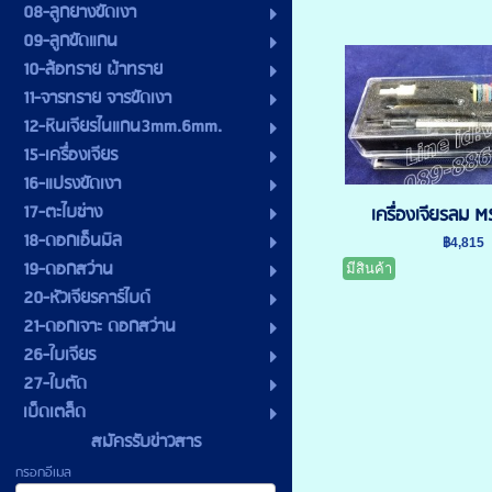
08-ลูกยางขัดเงา
09-ลูกขัดแกน
10-ล้อทราย ผ้าทราย
11-จารทราย จารขัดเงา
12-หินเจียรไนแกน3mm.6mm.
15-เครื่องเจียร
16-แปรงขัดเงา
17-ตะไบช่าง
เครื่องเจียรลม
18-ดอกเอ็นมิล
฿4,815
19-ดอกสว่าน
มีสินค้า
20-หัวเจียรคาร์ไบด์
21-ดอกเจาะ ดอกสว่าน
26-ใบเจียร
27-ใบตัด
เบ็ดเตล็ด
สมัครรับข่าวสาร
กรอกอีเมล