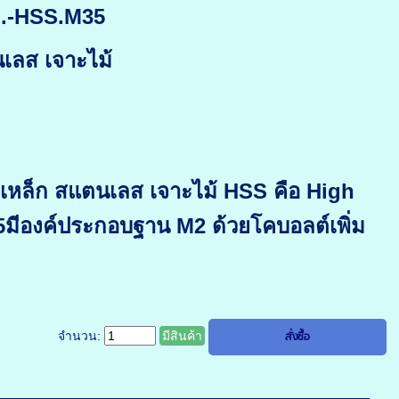
m.-HSS.M35
นเลส เจาะไม้
ะเหล็ก สแตนเลส เจาะไม้ HSS คือ High
มีองค์ประกอบฐาน M2 ด้วยโคบอลต์เพิ่ม
จำนวน:
มีสินค้า