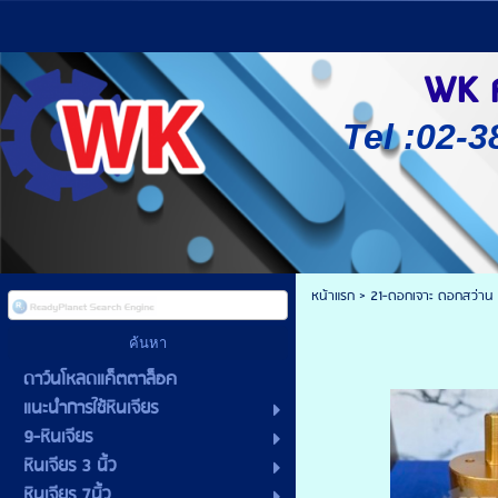
WK ศู
Tel :02-3
หน้าแรก
>
21-ดอกเจาะ ดอกสว่าน
ดาว์นโหลดแค็ตตาล็อค
แนะนำการใช้หินเจียร
9-หินเจียร
หินเจียร 3 นิ้ว
หินเจียร 7นิ้ว