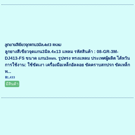
ลูกยางสีเขียวจุดแกน3มิล.4x13 แหลม
ลูกยางสีเขียวจุดแกน3มิล.4x13 แหลม รหัสสินค้า : 08-GR-3M-
DJ413-FS ขนาด แกน3mm. รูปทรง ทรงแหลม ประเทศผู้ผลิต ไต้หวัน
การใช้งาน: ใช้ขัดเงา เครื่องมือเหล็กอัลลอย ขัดคราบสกปรก ขัดเหล็ก
ท...
฿1,433
มีสินค้า