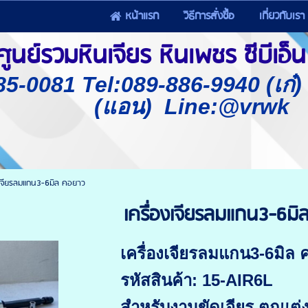
หน้าแรก
วิธีการสั่งซื้อ
เกี่ยวกับเรา
นย์รวมหินเจียร หินเพชร ซีบีเอ็น 
85-0081 Tel:089-886-9940 (เก๋
(แอน) Line:@vrwk
งเจียรลมแกน3-6มิล คอยาว
เครื่องเจียรลมแกน3-6ม
เครื่องเจียรลมแกน3-6มิล
รหัสสินค้า: 15-AIR6L
สำหรับงานขัดเจียร ตกแต่