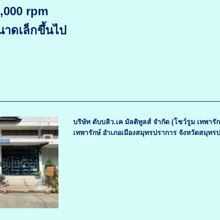
5,000 rpm
นาดเล็กขึ้นไป
บริษัท ดับบลิว.เค มัลติทูลส์ จำกัด (โชว์รูม เทพา
เทพารักษ์ อำเภอเมืองสมุทรปราการ จังหวัดสมุทร