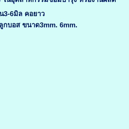
แกน3-6มิล คอยาว
ยรลูกบอส ขนาด3mm. 6mm.