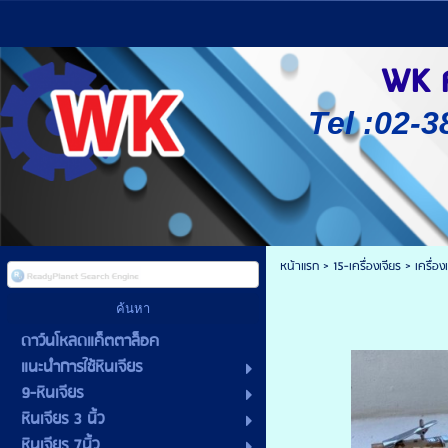
WK ศู
Tel :02-3
หน้าแรก
>
15-เครื่องเจียร
>
เครื่อ
ดาว์นโหลดแค็ตตาล็อค
แนะนำการใช้หินเจียร
9-หินเจียร
หินเจียร 3 นิ้ว
หินเจียร 7นิ้ว