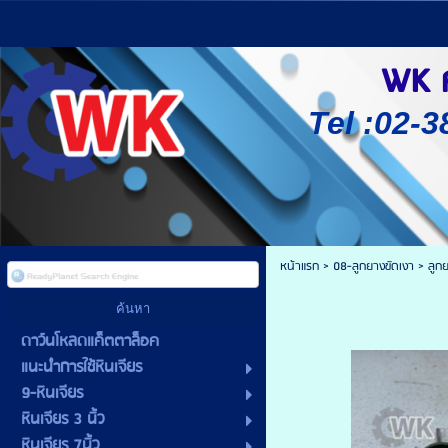
WK ศู
Tel :02-3
หน้าแรก
>
08-ลูกยางขัดเงา
>
ลูก
ดาว์นโหลดแค็ตตาล็อค
แนะนำการใช้หินเจียร
9-หินเจียร
หินเจียร 3 นิ้ว
หินเจียร 7นิ้ว