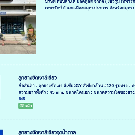
บริษัท ดับบลิว.เค มัลติทูลส์ จำกัด (โชว์รูม เทพา
เทพารักษ์ อำเภอเมืองสมุทรปราการ จังหวัดสมุทร
ลูกยางขัดเงาสีเขียว
ชื่อสินค้า : ลูกยางขัดเงา สีเขียวGY สีเขียวล้วน #120 รูป
ความยาวทั้งตัว : 45 mm. ขนาดโตนอก : ขนาดความโตของยาง
฿45
มีสินค้า
ลูกยางขัดเงาสีเขียวจุดน้ำตาล