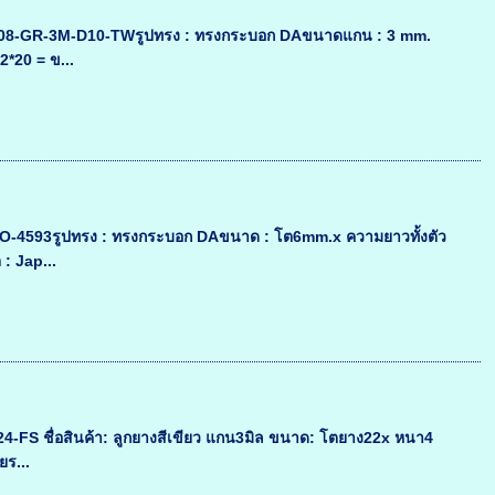
นค้า ：08-GR-3M-D10-TWรูปทรง : ทรงกระบอก DAขนาดแกน : 3 mm.
2*20 = ข...
DECO-4593รูปทรง : ทรงกระบอก DAขนาด : โต6mm.x ความยาวทั้งตัว
: Jap...
4-FS ชื่อสินค้า: ลูกยางสีเขียว แกน3มิล ขนาด: โตยาง22x หนา4
ยร...