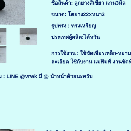
ชื่อสินค้า: ลูกยางสีเขียว แกน3มิล
ขนาด: โตยาง22xหนา3
รูปทรง : ทรงเหรียญ
ประเทศผู้ผลิต:ไต้หวัน
การใช้งาน : ใช้ขัดเจียรเหล็ก-หยาบ
ละเอียด ใช้กับงาน แม่พิมพ์ งานขัดท
ิม : LINE @vrwk มี @ นำหน้าด้วยนะครับ