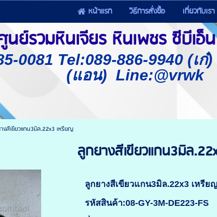
หน้าแรก
วิธีการสั่งซื้อ
เกี่ยวกับเรา
นย์รวมหินเจียร หินเพชร ซีบีเอ็น 
85-0081 Tel:089-886-9940 (เก๋
(แอน) Line:@vrwk
ยางสีเขียวแกน3มิล.22x3 เหรียญ
ลูกยางสีเขียวแกน3มิล.22
ลูกยางสีเขียวแกน3มิล.22x3 เหรีย
รหัสสินค้า:08-GY-3M-DE223-FS