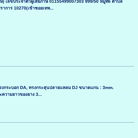
รักษ์) เลขประจำตัวผู้เสียภาษี 01155499007303 999/50 หมู่ที่6 ตำบล
ปราการ 10270(เข้าซอยเทพ...
ทรง : ทรงกระบอก DA, ทรงกระสุนปลายแหลม DJ ขนาดแกน : 3mm.
xความยาวของยาง 3...