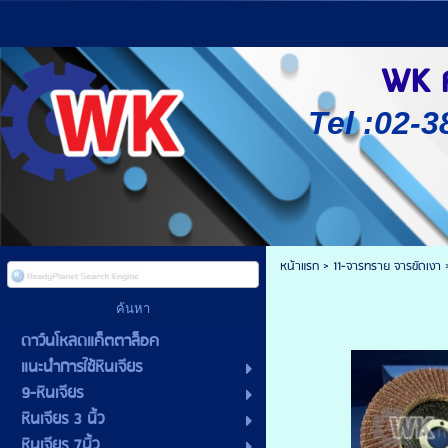
WK ศู
Tel :02-3
หน้าแรก
>
11-จารทราย จารขัดเงา
ดาว์นโหลดแค็ตตาล็อค
แนะนำการใช้หินเจียร
9-หินเจียร
หินเจียร 3 นิ้ว
หินเจียร 7นิ้ว