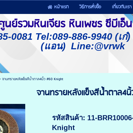
หน้าแรก
วิธีการสั่งซื้อ
เกี่ยวกับเรา
นย์รวมหินเจียร หินเพชร ซีบีเอ็น 
85-0081 Tel:089-886-9940 (เก๋
(แอน) Line:@vrwk
>
จานทรายหลังแข็งสีน้ำตาล4นิ้ว #60 Knight
จานทรายหลังแข็งสีน้ำตาล4นิ้
รหัสสินค้า: 11-BRR10006
Knight