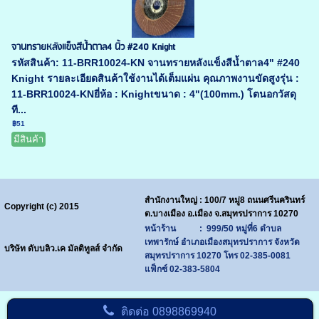
จานทรายหลังแข็งสีน้ำตาล4 นิ้ว #240 Knight
รหัสสินค้า: 11-BRR10024-KN จานทรายหลังแข็งสีน้ำตาล4" #240
Knight รายละเอียดสินค้าใช้งานได้เต็มแผ่น คุณภาพงานขัดสูงรุ่น :
11-BRR10024-KNยี่ห้อ : Knightขนาด : 4"(100mm.) โตนอกวัสดุ
ที...
฿51
มีสินค้า
สำนักงานใหญ่ : 100/7 หมู่8 ถนนศรีนครินทร์
Copyright (c) 2015
ต.บางเมือง อ.เมือง จ.สมุทรปราการ 10270
หน้าร้าน : 999/50 หมู่ที่6 ตำบล
เทพารักษ์ อำเภอเมืองสมุทรปราการ จังหวัด
บริษัท ดับบลิว.เค มัลติทูลส์ จำกัด
สมุทรปราการ 10270
โทร
02-385-0081
แฟ็กซ์ 02-383-5804
ติดต่อ
0898869940