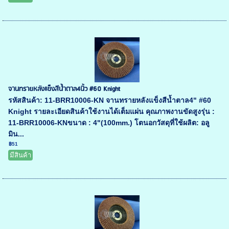
จานทรายหลังแข็งสีน้ำตาล4นิ้ว #60 Knight
รหัสสินค้า: 11-BRR10006-KN จานทรายหลังแข็งสีน้ำตาล4" #60
Knight รายละเอียดสินค้าใช้งานได้เต็มแผ่น คุณภาพงานขัดสูงรุ่น :
11-BRR10006-KNขนาด : 4"(100mm.) โตนอกวัสดุที่ใช้ผลิต: อลู
มิน...
฿51
มีสินค้า