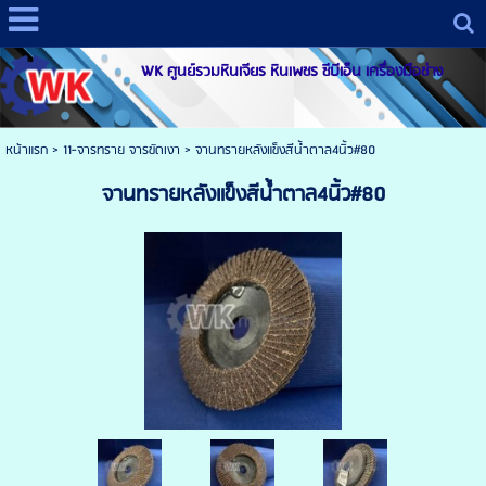
WK ศูนย์รวมหินเจียร หินเพชร ซีบีเอ็น เครื่องมือช่าง
หน้าแรก
>
11-จารทราย จารขัดเงา
>
จานทรายหลังแข็งสีน้ำตาล4นิ้ว#80
จานทรายหลังแข็งสีน้ำตาล4นิ้ว#80