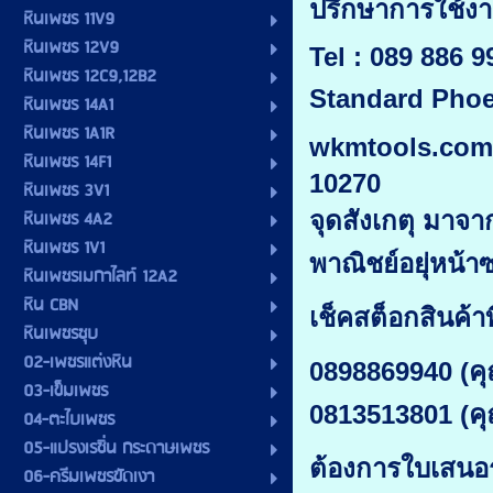
ปรึกษาการใช้
หินเพชร 11V9
หินเพชร 12V9
Tel : 089 886 
หินเพชร 12C9,12B2
Standard Phoe
หินเพชร 14A1
หินเพชร 1A1R
wkmtools.com (
หินเพชร 14F1
10270
หินเพชร 3V1
หินเพชร 4A2
จุดสังเกตุ มาจ
หินเพชร 1V1
พาณิชย์อยุ่หน้า
หินเพชรเมกาไลท์ 12A2
หิน CBN
เช็คสต็อกสินค้าที
หินเพชรชุบ
02-เพชรแต่งหิน
0898869940 (คุ
03-เข็มเพชร
0813513801 (ค
04-ตะไบเพชร
05-แปรงเรซิ่น กระดาษเพชร
ต้องการใบเสนอ
06-ครีมเพชรขัดเงา