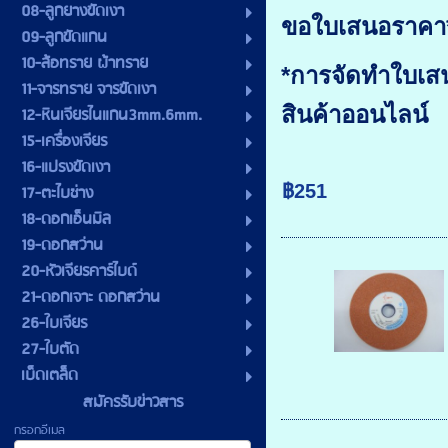
08-ลูกยางขัดเงา
ขอใบเสนอราคา*
09-ลูกขัดแกน
10-ล้อทราย ผ้าทราย
*การจัดทำใบเสน
11-จารทราย จารขัดเงา
สินค้าออนไลน์
12-หินเจียรไนแกน3mm.6mm.
15-เครื่องเจียร
16-แปรงขัดเงา
฿251
17-ตะไบช่าง
18-ดอกเอ็นมิล
19-ดอกสว่าน
20-หัวเจียรคาร์ไบด์
21-ดอกเจาะ ดอกสว่าน
26-ใบเจียร
27-ใบตัด
เบ็ดเตล็ด
สมัครรับข่าวสาร
กรอกอีเมล