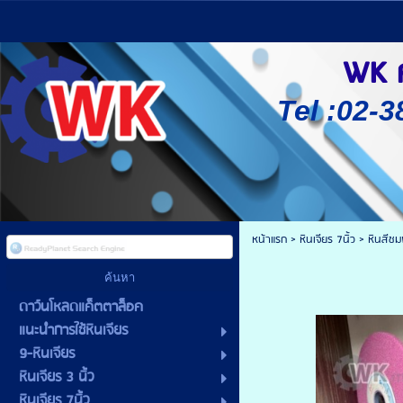
WK ศู
Tel :02-3
หน้าแรก
>
หินเจียร 7นิ้ว
>
หินสีชม
ดาว์นโหลดแค็ตตาล็อค
แนะนำการใช้หินเจียร
9-หินเจียร
หินเจียร 3 นิ้ว
หินเจียร 7นิ้ว