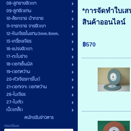
08-ลูกยางขัดเงา
*การจัดทำใบเสน
09-ลูกขัดแกน
10-ล้อทราย ผ้าทราย
สินค้าออนไลน์
11-จารทราย จารขัดเงา
12-หินเจียรไนแกน3mm.6mm.
15-เครื่องเจียร
฿570
16-แปรงขัดเงา
17-ตะไบช่าง
18-ดอกเอ็นมิล
19-ดอกสว่าน
20-หัวเจียรคาร์ไบด์
21-ดอกเจาะ ดอกสว่าน
26-ใบเจียร
27-ใบตัด
เบ็ดเตล็ด
สมัครรับข่าวสาร
กรอกอีเมล