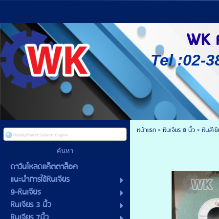
WK ศู
Tel :02-3
หน้าแรก
>
หินเจียร 8 นิ้ว
>
หินสีเ
ดาว์นโหลดแค็ตตาล็อค
แนะนำการใช้หินเจียร
9-หินเจียร
หินเจียร 3 นิ้ว
หินเจียร 7นิ้ว