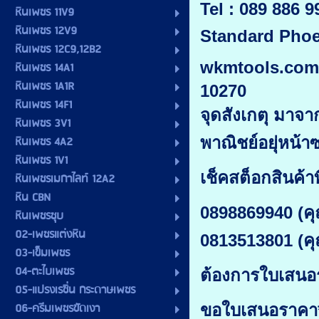
Tel : 089 886 
หินเพชร 11V9
หินเพชร 12V9
Standard Phoe
หินเพชร 12C9,12B2
wkmtools.com (
หินเพชร 14A1
หินเพชร 1A1R
10270
หินเพชร 14F1
จุดสังเกตุ มาจ
หินเพชร 3V1
หินเพชร 4A2
พาณิชย์อยุ่หน้า
หินเพชร 1V1
เช็คสต็อกสินค้าที
หินเพชรเมกาไลท์ 12A2
หิน CBN
0898869940 (คุ
หินเพชรชุบ
02-เพชรแต่งหิน
0813513801 (ค
03-เข็มเพชร
04-ตะไบเพชร
ต้องการใบเสนอ
05-แปรงเรซิ่น กระดาษเพชร
06-ครีมเพชรขัดเงา
ขอใบเสนอราคา*