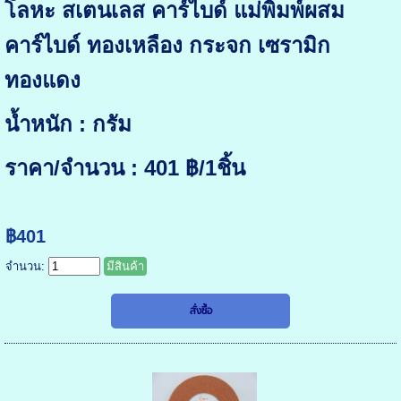
โลหะ สเตนเลส คาร์ไบด์ แม่พิมพ์ผสม
คาร์ไบด์ ทองเหลือง กระจก เซรามิก
ทองแดง
น้ำหนัก : กรัม
ราคา/จำนวน : 401 ฿/1ชิ้น
฿401
จำนวน:
มีสินค้า