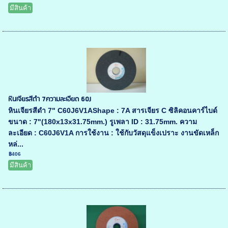
มีสินค้า
หินเจียรสีดำ 7ความละเอียด 60J
หินเจียรสีดำ 7" C60J6V1AShape : 7A สารเจียร C ซิลิคอนคาร์ไบด์
ขนาด : 7"(180x13x31.75mm.) รูเพลา ID : 31.75mm. ความ
ละเอียด : C60J6V1A การใช้งาน : ใช้กับวัสดุแข็งเปราะ งานขัดเหล็ก
หล่...
฿406
มีสินค้า