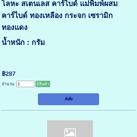
โลหะ สเตนเลส คาร์ไบด์ แม่พิมพ์ผสม
คาร์ไบด์ ทองเหลือง กระจก เซรามิก
ทองแดง
น้ำหนัก : กรัม
฿287
จำนวน:
มีสินค้า