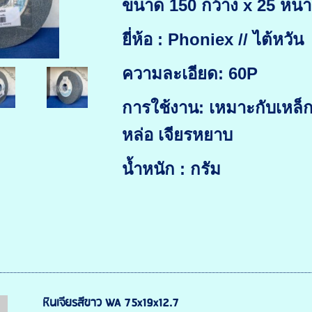
ขนาด 150 กว้าง x 25 หนา 
ยี่ห้อ : Phoniex // ไต้หวัน
ความละเอียด: 60P
การใช้งาน: เหมาะกับเหล็กท
หล่อ เจียรหยาบ
น้ำหนัก : กรัม
หินเจียรสีขาว WA 75x19x12.7