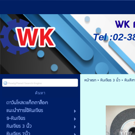
WK ศู
Tel :02-3
หน้าแรก
>
หินเจียร 3 นิ้ว
>
หินสีเ
ดาว์นโหลดแค็ตตาล็อค
แนะนำการใช้หินเจียร
9-หินเจียร
หินเจียร 3 นิ้ว
หินเจียร 7นิ้ว