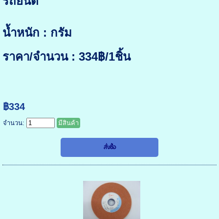
รถยนต์
น้ำหนัก : กรัม
ราคา/จำนวน : 334฿/1ชิ้น
฿334
จำนวน:
มีสินค้า