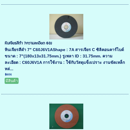
หินเจียรสีดำ 7ความละเอียด 60J
หินเจียรสีดำ 7" C60J6V1AShape : 7A สารเจียร C ซิลิคอนคาร์ไบด์
ขนาด : 7"(180x13x31.75mm.) รูเพลา ID : 31.75mm. ความ
ละเอียด : C60J6V1A การใช้งาน : ใช้กับวัสดุแข็งเปราะ งานขัดเหล็ก
หล่...
฿406
มีสินค้า