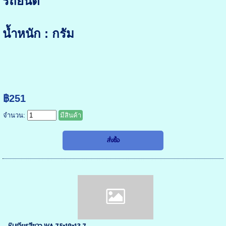
รถยนต์
น้ำหนัก : กรัม
฿251
จำนวน:
มีสินค้า