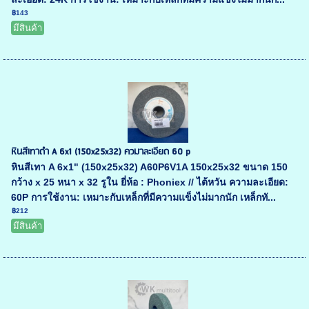
฿143
มีสินค้า
หินสีเทาดำ A 6x1 (150x25x32) ควมาละเอียด 60 p
หินสีเทา A 6x1" (150x25x32) A60P6V1A 150x25x32 ขนาด 150
กว้าง x 25 หนา x 32 รูใน ยี่ห้อ : Phoniex // ไต้หวัน ความละเอียด:
60P การใช้งาน: เหมาะกับเหล็กที่มีความแข็งไม่มากนัก เหล็กทั...
฿212
มีสินค้า