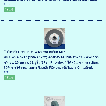
฿143
มีสินค้า
หินสีเทาดำ A 6x1 (150x25x32) ควมาละเอียด 60 p
หินสีเทา A 6x1" (150x25x32) A60P6V1A 150x25x32 ขนาด 150
กว้าง x 25 หนา x 32 รูใน ยี่ห้อ : Phoniex // ไต้หวัน ความละเอียด:
60P การใช้งาน: เหมาะกับเหล็กที่มีความแข็งไม่มากนัก เหล็กทั...
฿212
มีสินค้า