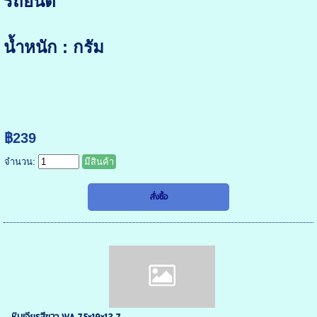
รถยนต์
น้ำหนัก : กรัม
฿239
จำนวน:
มีสินค้า