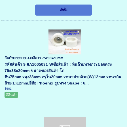
หินถ้วยทรงกระบอกสีขาว 75x38x20mm.
รหัสสินค้า 9-6A1005031-Wชื่อสินค้า : หินถ้วยทรงกระบอกตรง
75x38x20mm.ขนาดของสินค้า โต
หิน75mm.xสูง38mm.xรูใน20mm.xหนาปากถ้วย(W)12mm.xหนาก้น
ถ้วย(E)12mm.ยี่ห้อ Phoenix รูปทรง Shape : 6...
฿582
มีสินค้า