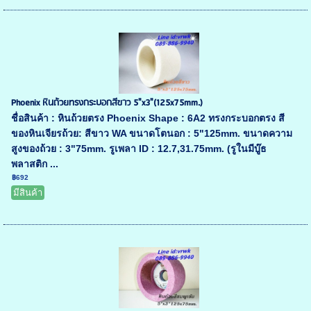
Phoenix หินถ้วยทรงกระบอกสีขาว 5"x3"(125x75mm.)
ชื่อสินค้า : หินถ้วยตรง Phoenix Shape : 6A2 ทรงกระบอกตรง สี
ของหินเจียรถ้วย: สีขาว WA ขนาดโตนอก : 5"125mm. ขนาดความ
สูงของถ้วย : 3"75mm. รูเพลา ID : 12.7,31.75mm. (รูในมีบู๊ธ
พลาสติก ...
฿692
มีสินค้า