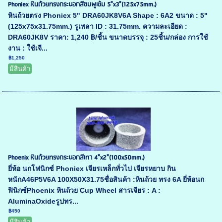
Phoniex หินถ้วยทรงกระบอกสีชมพูเข้ม 5"x3"(125x75mm.)
หินถ้วยตรง Phoniex 5" DRA60JK8V6A Shape : 6A2 ขนาด : 5"
(125x75x31.75mm.) รูเพลา ID : 31.75mm. ความละเอียด :
DRA60JK8V ราคา: 1,240 ฿/ชิ้น ขนาดบรรจุ : 25ชิ้น/กล่อง การใช้
งาน : ใช้เจี...
฿1,250
มีสินค้า
Phoenix หินถ้วยทรงกระบอกสีเทา 4"x2"(100x50mm.)
ยี่ห้อ นกโฟนิกซ์ Phoniex เจียรเหล็กทั่วไป เจียรหยาบ กิน
หนักA46P5V6A 100X50X31.75ชื่อสินค้า :หินถ้วย ทรง 6A ยี่ห้อนก
ฟินิกซ์Phoenix หินถ้วย Cup Wheel สารเจียร : A :
AluminaOxideรูปทร...
฿450
มีสินค้า