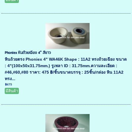
Phoniex หินถ้วยเฉียง 4" สีขาว
หินถ้วยตรง Phoniex 4" WA46K Shape : 11A2 ทรงถ้วยเฉียง ขนาด
: 4"(100x50x31.75mm.) รูเพลา ID : 31.75mm.ความละเอียด :
#46,#60,#80 ราคา: 475 ฿/ชิ้นขนาดบรรจุ : 25ชิ้น/กล่อง หิน 11A2
ทรง...
฿475
มีสินค้า