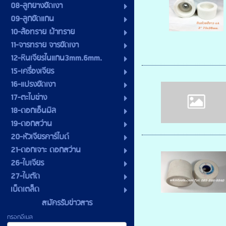
08-ลูกยางขัดเงา
09-ลูกขัดแกน
10-ล้อทราย ผ้าทราย
11-จารทราย จารขัดเงา
12-หินเจียรไนแกน3mm.6mm.
15-เครื่องเจียร
16-แปรงขัดเงา
17-ตะไบช่าง
18-ดอกเอ็นมิล
19-ดอกสว่าน
20-หัวเจียรคาร์ไบด์
21-ดอกเจาะ ดอกสว่าน
26-ใบเจียร
27-ใบตัด
เบ็ดเตล็ด
สมัครรับข่าวสาร
กรอกอีเมล