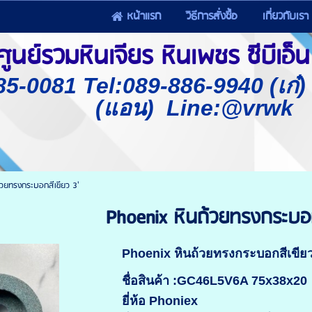
หน้าแรก
วิธีการสั่งซื้อ
เกี่ยวกับเรา
นย์รวมหินเจียร หินเพชร ซีบีเอ็น 
85-0081 Tel:089-886-9940 (เก๋
(แอน) Line:@vrwk
้วยทรงกระบอกสีเขียว 3'
Phoenix หินถ้วยทรงกระบอก
Phoenix หินถ้วยทรงกระบอกสีเขียว
ชื่อสินค้า :GC46L5V6A 75x38x20
ยี่ห้อ Phoniex