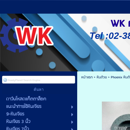
WK ศู
Tel :02-3
หน้าแรก
>
หินถ้วย
>
Phoenix หินถ
ดาว์นโหลดแค็ตตาล็อค
แนะนำการใช้หินเจียร
9-หินเจียร
หินเจียร 3 นิ้ว
หินเจียร 7นิ้ว