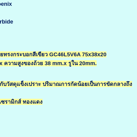
hoenix
rbide
ถ้วยทรงกระบอกสีเขียว GC46L5V6A 75x38x20
x ความสูงของถ้วย 38 mm.x รูใน 20mm.
้กับวัสดุแข็งเปราะ ปริมาณการกัดน้อยเป็นการขัดกลางถึง
เซรามิกส์ ทองแดง